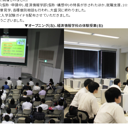
)に開催されました。
部(仮称･申請中)、経済情報学部(仮称･構想中)の特長が示されたほか、就職支援、2
生寮見学、各種個別相談も行われ、大盛況に終わりました。
と入学試験ガイドを配布させていただきました。
うございました。
▼オープニング(左)、経済情報学科の体験授業(右)