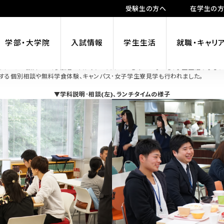
受験生の方へ
在学生の
を開催しました！
学部・大学院
入試情報
学生生活
就職・キャリ
)に開催されました。
概要の説明後、学科説明･相談が実施され、参加した高校生らは各学科の特長や魅力に
イーツが振舞われ、参加者とスタッフはスイーツを味わいながら、学生生活や学びに
する個別相談や無料学食体験、キャンパス･女子学生寮見学も行われました。
▼学科説明･相談(左)、ランチタイムの様子