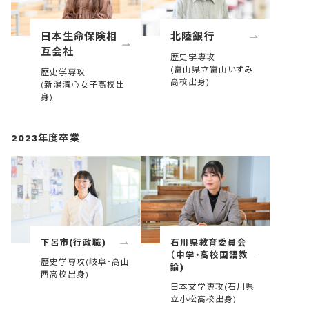
日本生命保険相
北陸銀行
互会社
歴史学専攻
(富山県立富山いずみ
歴史学専攻
高校出身)
(新潟清心女子高校出
身)
2023年度卒業
下呂市(行政職)
石川県教育委員会
（中学・高校国語教
歴史学専攻(岐阜･高山
諭)
西高校出身)
日本文学専攻(石川県
立小松高校出身)