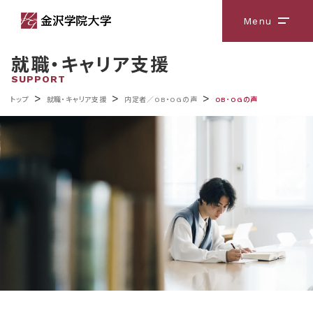
Menu
メニ
就職・キャリア支援
SUPPORT
>
>
>
トップ
就職・キャリア支援
内定者／OB・OGの声
OB･OGの声