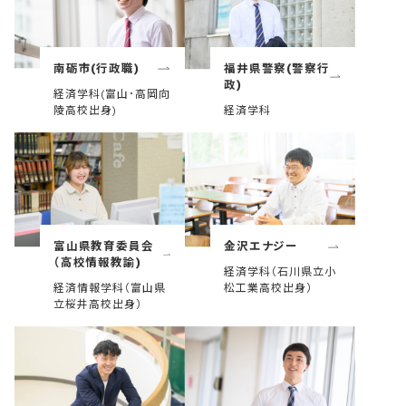
南砺市(行政職)
福井県警察(警察行
政)
経済学科(富山･高岡向
陵高校出身)
経済学科
富山県教育委員会
金沢エナジー
（高校情報教諭)
経済学科（石川県立小
経済情報学科（富山県
松工業高校出身）
立桜井高校出身）