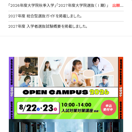
｢2026年度大学院秋季入学｣｢2027年度大学院選抜（Ⅰ期）｣
出願期
間
：8月10日(月)～8月31日(月)<消印有効>
2027年度 総合型選抜ガイドを掲載しました。
2027年度 入学者選抜試験概要を掲載しました。
随時受付中
▶大学教員による出張講義
PICK UP！ 先輩学生に聞く