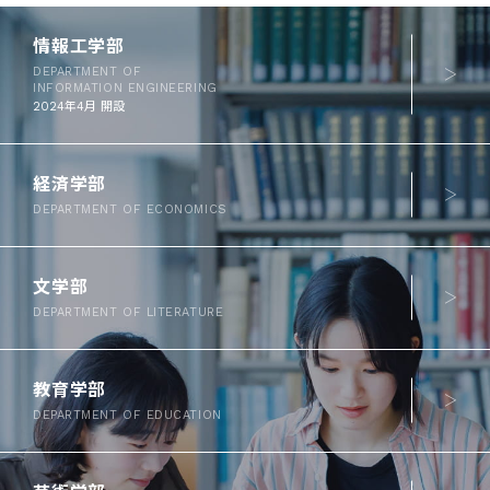
情報工学部
DEPARTMENT OF
INFORMATION ENGINEERING
2024年4月
開設
経済学部
DEPARTMENT OF ECONOMICS
文学部
DEPARTMENT OF LITERATURE
教育学部
DEPARTMENT OF EDUCATION