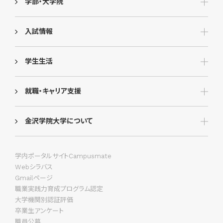
学部・大学院
入試情報
学生生活
就職・キャリア支援
金沢学院大学について
学内ポータルサイトCampusmate
Webシラバス
Gmailページ
職業実践力育成プログラム認定
大学機関別認証評価
卒業生アンケート
職員公募