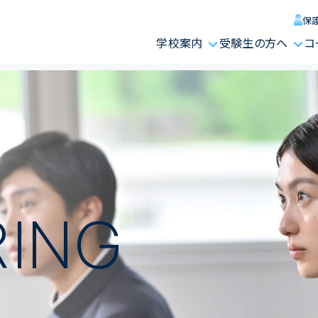
保
学校案内
受験生の方へ
コ
RING