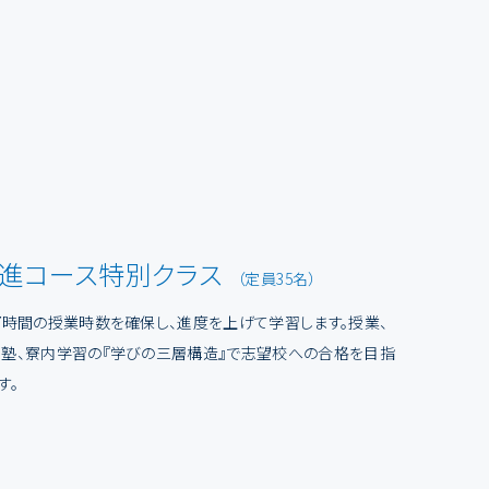
進コース特別クラス
（定員35名）
7時間の授業時数を確保し、進度を上げて学習します。授業、
塾、寮内学習の『学びの三層構造』で志望校への合格を目指
す。