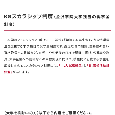
KGスカラシップ制度
（金沢学院大学独自の奨学金
制度）
本学のアドミッション・ポリシーに基づく「期待する学生像」にかなう奨学
生を選抜する本学独自の奨学金制度です。高度な専門知識、難易度の高い
資格取得への挑戦など、在学中や卒業後の目標を明確に掲げ、公務員や教
員、大手企業への就職などの目標実現に向けて、積極的に行動する学生を
応援します。KGスカラシップ制度には、
「Ⅰ.入試成績型」
と
「Ⅱ.高校活動評
価型」
があります。
【大学を検討中の方】以下から内容をご確認ください。