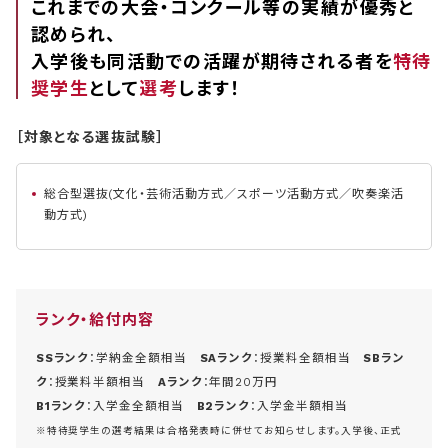
これまでの大会・コンクール等の実績が優秀と
認められ、
入学後も同活動での活躍が期待される者を
特待
奨学生
として
選考
します！
［対象となる選抜試験］
総合型選抜(文化・芸術活動方式／スポーツ活動方式／吹奏楽活
動方式)
ランク・給付内容
SSランク
：学納金全額相当
SAランク
：授業料全額相当
SBラン
ク
：授業料半額相当
Aランク
：年間20万円
B1ランク
：入学金全額相当
B2ランク
：入学金半額相当
※特待奨学生の選考結果は合格発表時に併せてお知らせします。入学後、正式