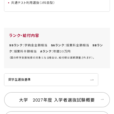
共通テスト利用選抜（3科目型）
ランク・給付内容
SSランク
：学納金全額相当
SAランク
：授業料全額相当
SBラン
ク
：授業料半額相当
Aランク
：年間20万円
（国の修学支援制度の対象となる場合は、給付額は減額調整されます）。
奨学生選抜基準
大学 2027年度 入学者選抜試験概要