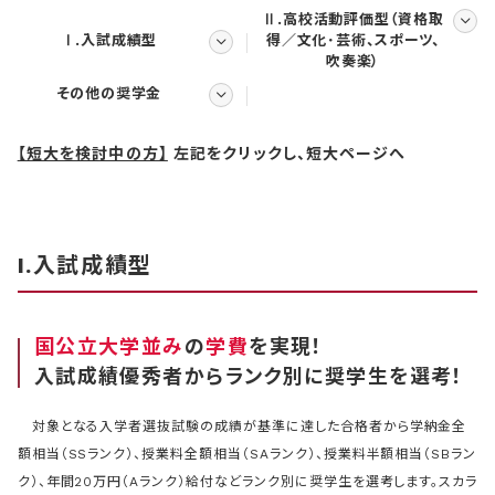
Ⅱ.高校活動評価型（資格取
Ⅰ.入試成績型
得／文化･芸術、スポーツ、
吹奏楽）
その他の奨学金
【短大を検討中の方】
左記をクリックし、短大ページへ
I.入試成績型
国公立大学並み
の
学費
を実現！
入試成績優秀者からランク別に奨学生を選考！
対象となる入学者選抜試験の成績が基準に達した合格者から学納金全
額相当（SSランク）、授業料全額相当（SAランク）、授業料半額相当（SBラン
ク）、年間20万円（Aランク）給付などランク別に奨学生を選考します。スカラ