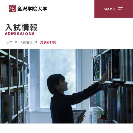
Menu
メニ
入試情報
ADMISSIONS
>
>
トップ
入試情報
奨学金制度