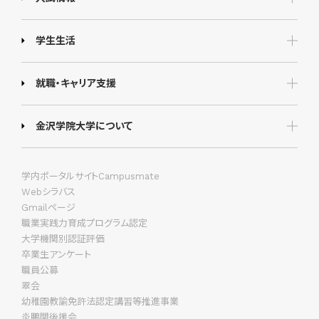
学生生活
就職・キャリア支援
金沢学院大学について
学内ポータルサイトCampusmate
Webシラバス
Gmailページ
職業実践力育成プログラム認定
大学機関別認証評価
卒業生アンケート
職員公募
翠会
幼稚園教諭免許法認定講習等推進事業
炎鵬関後援会