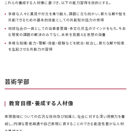
これらの養成する人材像に基づき、以下の能力習得を目的とする。
多様な人々と異見や対立を乗り越え、課題に立ち向かい、新たな解や智を
共創できるための基本的技能としての共創型対話力の修得
地球社会の一員としての当事者意識・多文化共生のマインドをもち、今あ
る現実の課題の解決のみでなく、未来を見据える思想の涵養
多様な知識・能力・理解・技能・経験などを統合・総合し、新たな解や知恵
を生起させる共創力の習得
芸術学部
教育目標・養成する人材像
表現領域についての広汎な技術及び知識と、社会に対する深い洞察力を養
成し、円滑な意思疎通や自己表現に資することのできる創造性豊かな人材