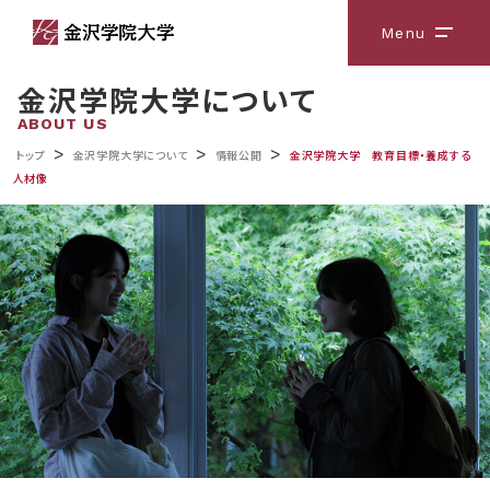
Menu
メニ
金沢学院大学について
ABOUT US
>
>
>
トップ
金沢学院大学について
情報公開
金沢学院大学 教育目標・養成する
人材像