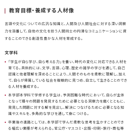
教育目標・養成する人材像
言語や文化についての広汎な知識と、人間及び人間社会に対する深い洞察
力を涵養して、自他の文化を担う人間同士の円滑なコミュニケーションに資
することのできる創造性豊かな人材を育成する。
文学科
「学生が自ら学び、自ら考える力」を養い、時代の変化に対応できる人材を
育てる。具体的には、文学、言語、心理、歴史の諸学の学びを通して、自己
認識と他者理解を深めることにより、人間そのものを柔軟に理解し、加え
て、自らが帰属している社会を複眼的に見つめ、自立して生きることのでき
る人材を養成する。
本学部本学科で学修する学生は、予測困難な時代において、自らが主体
となって種々の問題を発見するために必要となる洞察力を磨くとともに、
発見した問題に対する解を見出し、解決につなげるために必要となる知
識やスキルを、多角的な学びを通して身につける。
卒業後の進路としては、本学部で学んだ柔軟な思考を生かすことのでき
る幅広い業種が考えられる。官公庁・マスコミ・出版・印刷・旅行・商社等