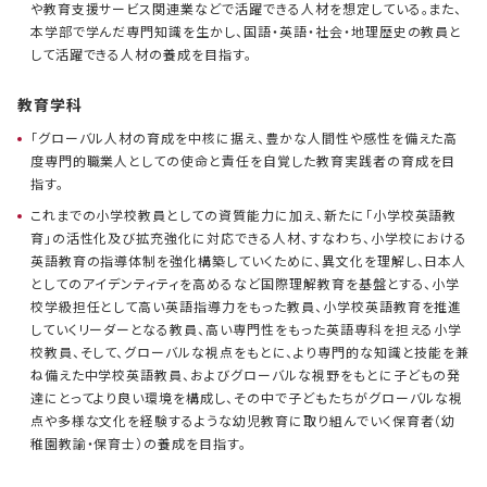
や教育支援サービス関連業などで活躍できる人材を想定している。また、
本学部で学んだ専門知識を生かし、国語・英語・社会・地理歴史の教員と
して活躍できる人材の養成を目指す。
教育学科
「グローバル人材の育成を中核に据え、豊かな人間性や感性を備えた高
度専門的職業人としての使命と責任を自覚した教育実践者の育成を目
指す。
これまでの小学校教員としての資質能力に加え、新たに「小学校英語教
育」の活性化及び拡充強化に対応できる人材、すなわち、小学校における
英語教育の指導体制を強化構築していくために、異文化を理解し、日本人
としてのアイデンティティを高めるなど国際理解教育を基盤とする、小学
校学級担任として高い英語指導力をもった教員、小学校英語教育を推進
していくリーダーとなる教員、高い専門性をもった英語専科を担える小学
校教員、そして、グローバルな視点をもとに、より専門的な知識と技能を兼
ね備えた中学校英語教員、およびグローバルな視野をもとに子どもの発
達にとってより良い環境を構成し、その中で子どもたちがグローバルな視
点や多様な文化を経験するような幼児教育に取り組んでいく保育者（幼
稚園教諭・保育士）の養成を目指す。