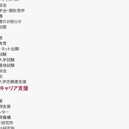
談会
学会・個別⾒学
義
連のお知らせ
制度
題
教育
ーネット出願
試験
入学試験
選抜試験
談会
会
入学志願者支援
・キャリア支援
援
得支援
ンター
育機構
ミ研究所
計研究所