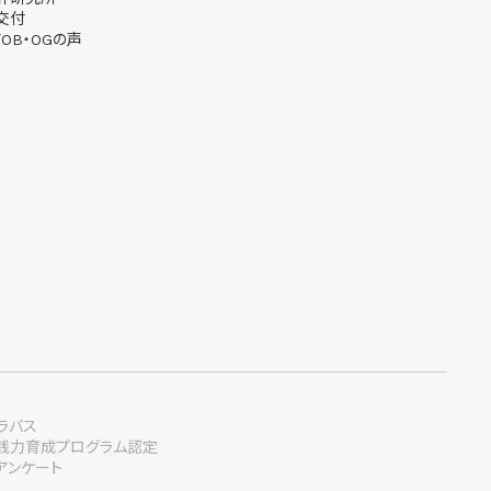
交付
OB・OGの声
ラバス
践力育成プログラム認定
アンケート