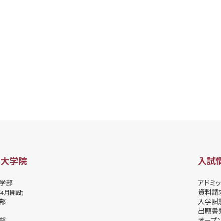
・大学院
入試
学部
アドミッ
資料請
年4月開設)
部
⼊学試
出願書
部
オープ