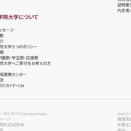
証明書
内定者/
学院大学について
ッセージ
要
介
院大学３つのポリシー
開
学園歌・学生歌・応援歌
院大学へご寄付をお考えの方
域連携センター
流
パスガイド・CM
タルサイトCampusmate
Webシ
lページ
職業実
関別認証評価
卒業生
募
翠会