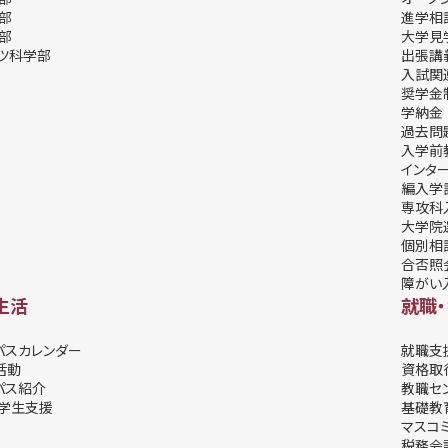
部
進学相
部
⼤学⾒
ツ科学部
出張講
⼊試関
奨学⾦
学納⾦
過去問
入学前
インタ
編入学
専攻科
大学院
個別相
合否照
障がい
生活
就職
パスカレンダー
就職支
活動
資格取
パス紹介
教職セ
学⽣⽀援
基礎教
マスコ
税務会