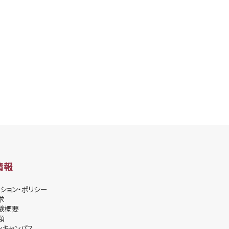
情報
ション・ポリシー
求
験概要
類
ンキャンパス