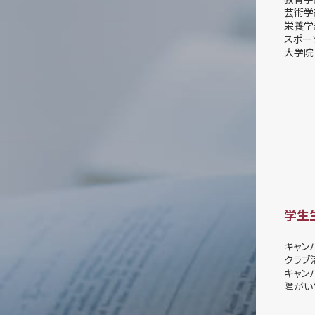
芸術学
栄養学
スポー
大学院
学生
キャン
クラブ
キャン
障がい