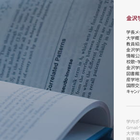
金沢
学長メ
大学概
教員紹
金沢学
情報公
校歌・
金沢学
図書館
産学地
国際交
キャン
学内ポー
Gmai
大学機
職員公