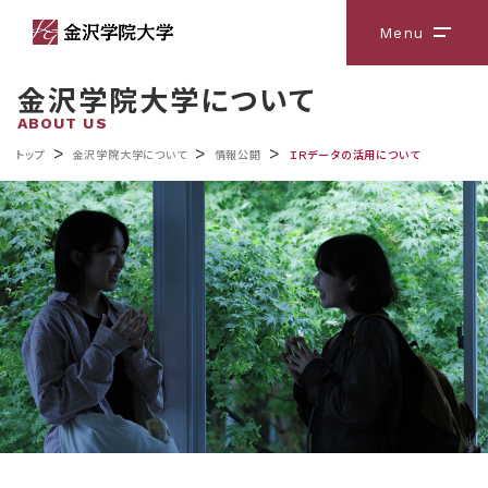
Menu
メニ
金沢学院大学について
ABOUT US
>
>
>
トップ
金沢学院大学について
情報公開
ＩＲデータの活用について