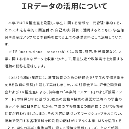
ＩＲデータの活用について
本学ではＩＲ推進室を設置し、学生に関する情報を一元管理・集約するこ
とで、これを有機的に関連付け、自己点検・評価に活用するとともに、学生確
保や満足度アップなどの戦略を立てる上での基礎資料として活用していま
す。
※ＩＲ（Institutional Research）とは、教育、研究、財務情報など、大
学に関する様々なデータを収集・分析して、意思決定や政策実行を支援する
活動の総称を意味します。
2023（令和5）年度には、教育改善のための研修会を「学生の学修意欲を
支える教員の姿勢」と題して実施しました。この研修会では、評価企画委員
会およびＩＲ推進室による、前年度の「卒業時アンケート」および「授業アン
ケート」の結果分析に基づき、教員の言動や授業の運営方法等への学生の
満足／不満に目を向けながら、学生の学修成果との関連性についても情報
共有が行われました。また、その内容に基づいてワークショップをおこない、
授業で使用する各種資料を印刷物の配付だけでなく本学ＬＭＳを活用する
ことで、学生の事前・事後学習に資する環境を整備していくことなどが話し