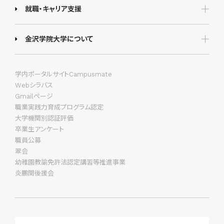
就職・キャリア支援
金沢学院大学について
学内ポータルサイトCampusmate
Webシラバス
Gmailページ
職業実践力育成プログラム認定
大学機関別認証評価
卒業生アンケート
職員公募
翠会
幼稚園教諭免許法認定講習等推進事業
炎鵬関後援会