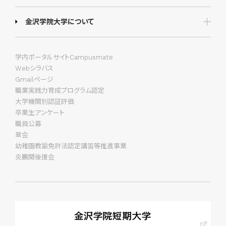
金沢学院大学について
学内ポータルサイトCampusmate
Webシラバス
Gmailページ
職業実践力育成プログラム認定
大学機関別認証評価
卒業生アンケート
職員公募
翠会
幼稚園教諭免許法認定講習等推進事業
炎鵬関後援会