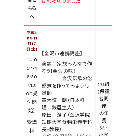
は締め切りました
ちら
へ
平成3
0年11
月17
日(土)
【金沢市連携講座】
14:0
演題：「家族みんなで作
0～1
ろう！金沢の味！
6:30
金沢伝承の治
20組
（13:
部煮を作ってみよう！」
(
保護
講師
00受
者同
髙木慎一朗（日本料
付開
伴
理 銭屋主人）
始）
の
年
原田 澄子（金沢学院
長
受講
短期大学食物栄養学科
児･
長・教授）
料
小学