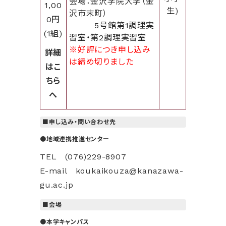
会場：金沢学院大学（金
1,00
生
)
沢市末町）
0円
5号館第1調理実
(1組)
習室・第2調理実習室
※好評につき申し込み
詳細
は締め切りました
はこ
ちら
へ
■申し込み・問い合わせ先
●地域連携推進センター
TEL (076)229-8907
E-mail koukaikouza@kanazawa-
gu.ac.jp
■会場
●本学キャンパス