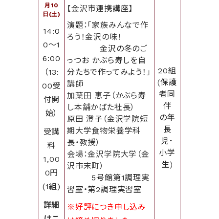
月10
【金沢市連携講座】
日(土)
演題：「家族みんなで作
14:0
ろう！金沢の味！
0～1
金沢の冬のご
6:00
っつお かぶら寿しを自
20組
（13:
分たちで作ってみよう！」
(
保護
講師
00受
者同
加葉田 恵子（かぶら寿
付開
伴
し本舗かばた社長）
始）
の
年
原田 澄子（金沢学院短
長
期大学食物栄養学科
受講
児･
長・教授）
料
小学
会場：金沢学院大学（金
1,00
生
)
沢市末町）
0円
5号館第1調理実
(1組)
習室・第2調理実習室
詳細
※好評につき申し込み
はこ