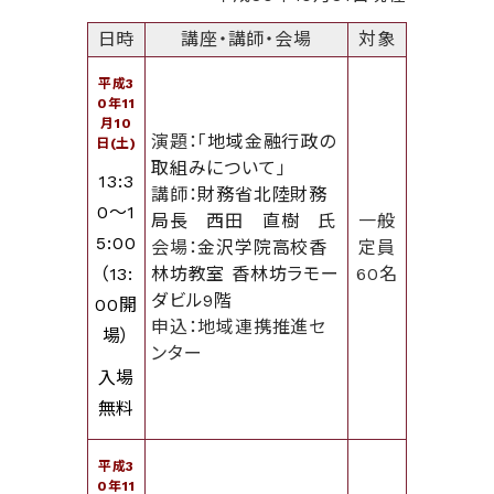
日時
講座・講師・会場
対象
平成3
0年11
月10
演題：「
地域金融行政の
日(土)
取組みについて
」
13:3
講師：
財務省北陸財務
0～1
局長 西田 直樹 氏
一般
5:00
会場：
金沢学院高校香
定員
（13:
林坊教室 香林坊ラモー
60名
ダビル9階
00開
申込：地域連携推進セ
場）
ンター
入場
無料
平成3
0年11