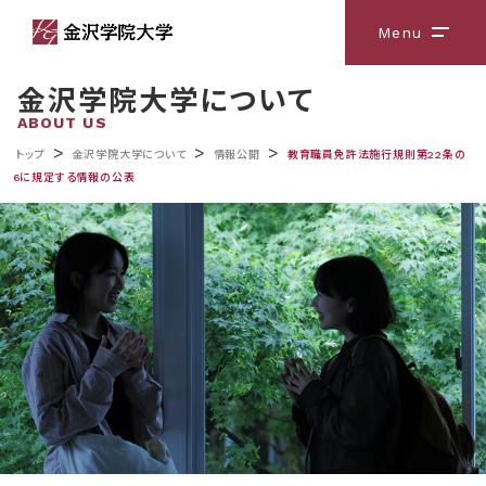
Menu
メニ
金沢学院大学について
ABOUT US
>
>
>
トップ
金沢学院大学について
情報公開
教育職員免許法施行規則第22条の
6に規定する情報の公表