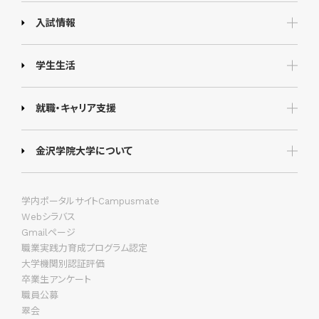
入試情報
学生生活
就職・キャリア支援
金沢学院大学について
学内ポータルサイトCampusmate
Webシラバス
Gmailページ
職業実践力育成プログラム認定
大学機関別認証評価
卒業生アンケート
職員公募
翠会