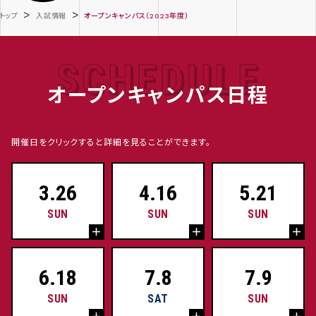
>
>
トップ
入試情報
オープンキャンパス（2023年度）
オープンキャンパス日程
開催日をクリックすると詳細を見ることができます。
3.26
4.16
5.21
SUN
SUN
SUN
6.18
7.8
7.9
SUN
SAT
SUN