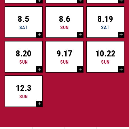
8.5
8.6
8.19
SAT
SUN
SAT
8.20
9.17
10.22
SUN
SUN
SUN
12.3
SUN