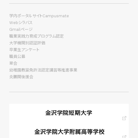
学内ポータルサイトCampusmate
Webシラバス
Gmailページ
職業実践力育成プログラム認定
大学機関別認証評価
卒業生アンケート
職員公募
翠会
幼稚園教諭免許法認定講習等推進事業
炎鵬関後援会