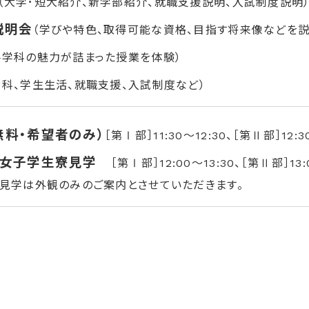
（大学･短大紹介、新学部紹介、就職支援説明、入試制度説明
説明会
（学びや特色、取得可能な資格、目指す将来像などを
各学科の魅力が詰まった授業を体験
）
学科、学生生活、就職支援、入試制度など）
無料・希望者のみ）
［第Ⅰ部］11:30～12:30、［第Ⅱ部］12:3
･女子学生寮見学
［第
Ⅰ
部］
12:00～13:30
、［第
Ⅱ
部］
13
見学は外観のみのご案内とさせていただきます。
ス