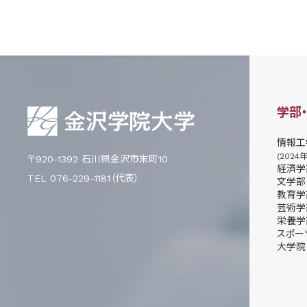
学部
情報工
(2024
〒920-1392 石川県金沢市末町10
経済学
TEL 076-229-1181（代表）
文学部
教育学
芸術学
栄養学
スポー
大学院