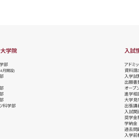
・大学院
入試
学部
アドミッ
資料請
年4月開設)
部
⼊学試
出願書
部
オープ
部
進学相
部
⼤学⾒
ツ科学部
出張講
⼊試関
奨学⾦
学納⾦
過去問
入学前