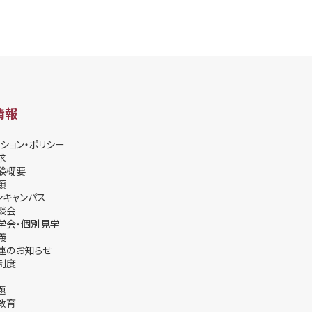
情報
ション・ポリシー
求
験概要
類
ンキャンパス
談会
学会・個別⾒学
義
連のお知らせ
制度
題
教育