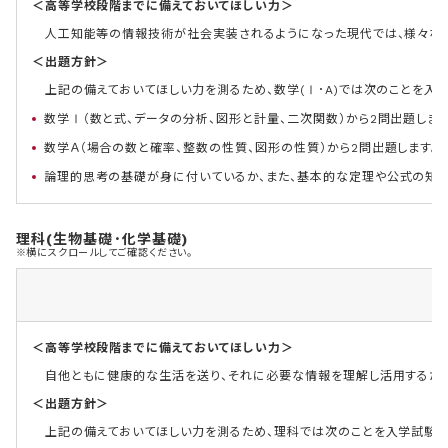
＜高等学校段階までに備えておいてほしい力＞
人工知能等の情報技術が社会実装されるようになった現代では、様々な
＜出題方針＞
上記の備えておいてほしい力を測るため、数学(Ⅰ･A)では次のことを入
数学Ⅰ（数と式、データの分析、図形と計量、二次関数）から2問出題します
数学Ａ（場合の数と確率、整数の性質、図形の性質）から2問出題します。
論理的思考の基礎が身に付いているか、また、基本的な定理や公式の知識
理科(生物基礎･化学基礎)
※横にスクロールしてご確認ください。
＜高等学校段階までに備えておいてほしい力＞
自他ともに健康的な生活を送り、それに必要な情報を理解し活用するために
＜出題方針＞
上記の備えておいてほしい力を測るため、理科では次のことを入学試験の