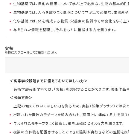
生物基礎では、自他の健康について学ぶ上で必要な、生物の基本的性質や
生物基礎では、人々を取りまく環境について学ぶ上で必要な、生態系や環
化学基礎では、体を構成する物質・栄養素の性質やその変化を学ぶ上で
与えられた情報を整理し、それをもとに推論する力を測ります。
実技
※横にスクロールしてご確認ください。
＜高等学校段階までに備えておいてほしい力＞
芸術学部芸術学科では、「実技」を選択することができます。美術作品やデ
＜出題方針＞
上記の備えておいてほしい力を測るため、実技（鉛筆デッサン）では次のこ
出題された複数のモチーフを組み合わせ、画面上に構成する力を測ります
与えられたモチーフをよく観察し、形を正確にとらえる力を測ります。
複数の立体物を配置させることでできた陰影や奥行きなどの空間を表現す