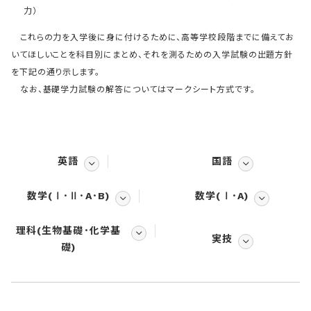
力）
これらの力を入学後に身に付けるために、高等学校段階までに備えてお
いてほしいことを科目別にまとめ、それを測るための入学試験の出題方針
を下記の通り示します。
なお、基礎学力試験の解答についてはマークシート方式です。
英語
国語
数学(Ⅰ･Ⅱ･A･B)
数学(Ⅰ･A)
理科(生物基礎･化学基
実技
礎)