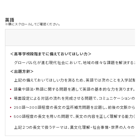
英語
※横にスクロールしてご確認ください。
＜高等学校段階までに備えておいてほしい力＞
グローバル化が進む現代社会において、地域の様々な課題を解決するために
＜出題方針＞
上記の備えておいてほしい力を測るため、英語では次のことを入学試験の
語彙や語法・熟語に関する問題を通して英語の基本的な力を測ります。
場面設定による対話の流れを完成させる問題で、コミュニケーションの文
250語～300語程度の長文の空所補充問題を出題し、前後の文脈から
500語程度の長文を用いた問題で、英文の内容を正しく理解する能力（受
上記２つの長文で扱うテーマは、異文化理解・社会事情・世界の人々の生