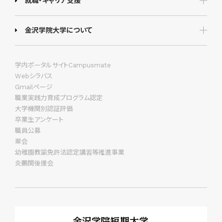
就職・キャリア支援
金沢学院大学について
学内ポータルサイトCampusmate
Webシラバス
Gmailページ
職業実践力育成プログラム認定
大学機関別認証評価
卒業生アンケート
職員公募
翠会
幼稚園教諭免許法認定講習等推進事業
炎鵬関後援会