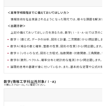
＜高等学校段階までに備えておいてほしい力＞
情報技術を社会実装されるようになった現代では、様々な課題を解決す
＜出題方針＞
上記の備えておいてほしい力を測るため、数学(Ⅰ･Ⅱ･A･B)では次のこ
数学Ⅰ（数と式、データの分析、図形と計量、二次関数）から1問出題します
数学Ａ（場合の数と確率、整数の性質、図形の性質）から1問出題します。
数学Ⅱ（いろいろな式、図形と方程式、指数関数・対数関数、三角関数、微分
数学Ｂ（数列、ベクトル、確率分布と統計的な推測）から1問出題します。
論理的思考の基礎が身に付いているか、また、基本的な定理や公式の知識
数学(情報工学科
以外
対象/Ⅰ･A)
※横にスクロールしてご確認ください。