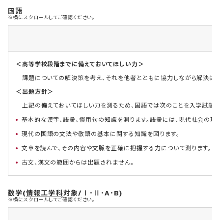
国語
※横にスクロールしてご確認ください。
＜高等学校段階までに備えておいてほしい力＞
課題についての解決策を考え、それを他者とともに協力しながら解決に向
＜出題方針＞
上記の備えておいてほしい力を測るため、国語では次のことを入学試験の
基本的な漢字、語彙、慣用句の知識を測ります。語彙には、現代社会の理
現代の国語の文法や敬語の基本に関する知識を図ります。
文章を読んで、その内容や文脈を正確に把握する力について測ります。
古文、漢文の範囲からは出題されません。
数学(
情報工学科
対象/Ⅰ･Ⅱ･A･B)
※横にスクロールしてご確認ください。