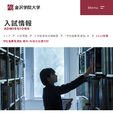
Menu
メニ
入試情報
ADMISSIONS
>
>
>
>
トップ
入試情報
入学者選抜試験概要
「学校推薦型選抜」★
2024年度
学校推薦型選抜 教科・科目の出題方針