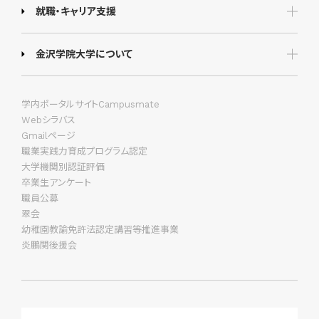
就職・キャリア支援
金沢学院大学について
学内ポータルサイトCampusmate
Webシラバス
Gmailページ
職業実践力育成プログラム認定
大学機関別認証評価
卒業生アンケート
職員公募
翠会
幼稚園教諭免許法認定講習等推進事業
炎鵬関後援会