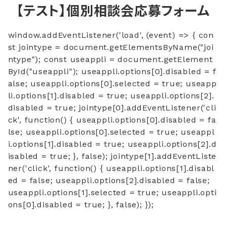
【テスト】個別相談会応募フォーム
window.addEventListener('load', (event) => { con
st jointype = document.getElementsByName("joi
ntype"); const useappli = document.getElement
ById("useappli"); useappli.options[0].disabled = f
alse; useappli.options[0].selected = true; useapp
li.options[1].disabled = true; useappli.options[2].
disabled = true; jointype[0].addEventListener('cli
ck', function() { useappli.options[0].disabled = fa
lse; useappli.options[0].selected = true; useappl
i.options[1].disabled = true; useappli.options[2].d
isabled = true; }, false); jointype[1].addEventListe
ner('click', function() { useappli.options[1].disabl
ed = false; useappli.options[2].disabled = false;
useappli.options[1].selected = true; useappli.opti
ons[0].disabled = true; }, false); });