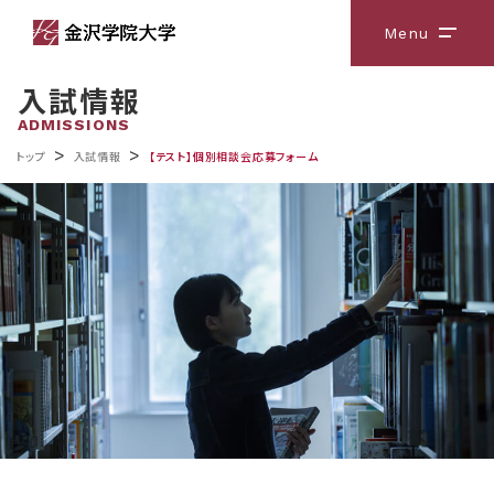
Menu
メニ
入試情報
ADMISSIONS
>
>
トップ
入試情報
【テスト】個別相談会応募フォーム