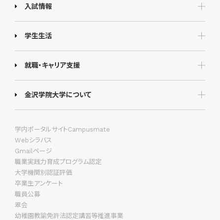
入試情報
学生生活
就職・キャリア支援
金沢学院大学について
学内ポータルサイトCampusmate
Webシラバス
Gmailページ
職業実践力育成プログラム認定
大学機関別認証評価
卒業生アンケート
職員公募
翠会
幼稚園教諭免許法認定講習等推進事業