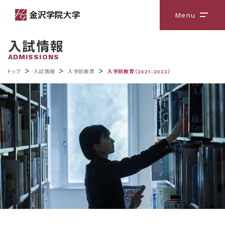
Menu
メニ
入試情報
ADMISSIONS
>
>
>
トップ
入試情報
入学前教育
入学前教育（2021-2022）