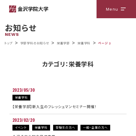
Menu
メニ
お知らせ
NEWS
>
>
>
>
トップ
学部学科のお知らせ
栄養学部
栄養学科
ページ 2
カテゴリ：栄養学科
2023/05/30
栄養学科
【栄養学部】新入生のフレッシュマンセミナー開催！
2023/02/20
イベント
栄養学科
受験生の方へ
一般・企業の方へ