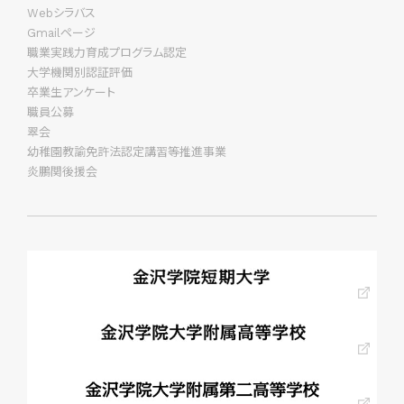
Webシラバス
Gmailページ
職業実践力育成プログラム認定
大学機関別認証評価
卒業生アンケート
職員公募
翠会
幼稚園教諭免許法認定講習等推進事業
炎鵬関後援会