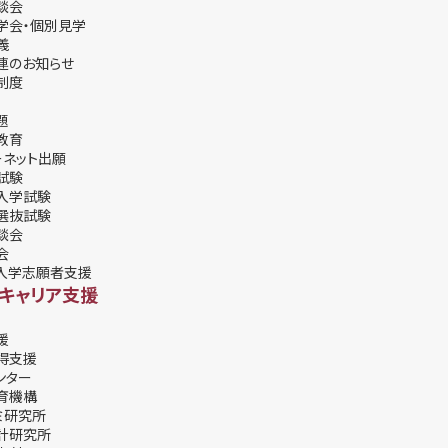
談会
学会・個別⾒学
義
連のお知らせ
制度
題
教育
ーネット出願
試験
入学試験
選抜試験
談会
会
入学志願者支援
・キャリア支援
援
得支援
ンター
育機構
ミ研究所
計研究所