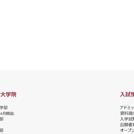
・大学院
入試
学部
アドミッ
資料請
年4月開設)
部
⼊学試
出願書
部
オープ