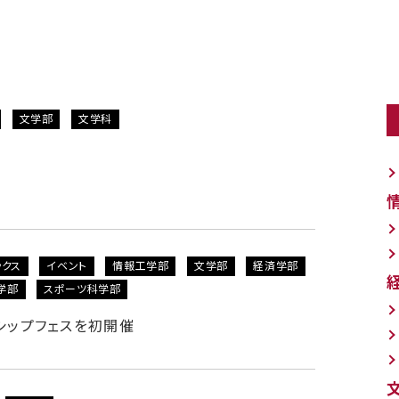
文学部
文学科
ックス
イベント
情報工学部
文学部
経済学部
学部
スポーツ科学部
ンシップフェスを初開催