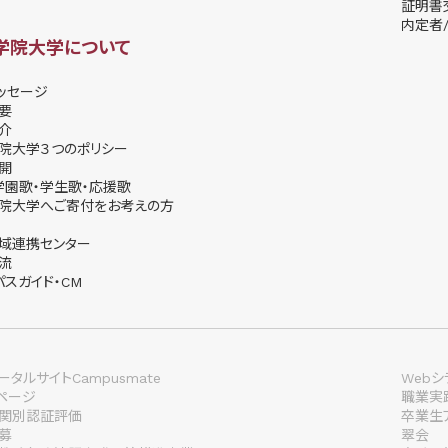
証明書
内定者/
学院大学について
ッセージ
要
介
院大学３つのポリシー
開
学園歌・学生歌・応援歌
院大学へご寄付をお考えの方
域連携センター
流
パスガイド・CM
タルサイトCampusmate
Webシ
lページ
職業実
関別認証評価
卒業生
募
翠会