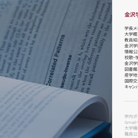
金沢
学長メ
大学概
教員紹
金沢学
情報公
校歌・
金沢学
図書館
産学地
国際交
キャン
学内ポー
Gmai
大学機
職員公