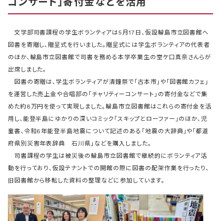
コンサート」寄付金などを活用
文学部司書課程の学生ボランティアは5月17日、仮設輪島市立図書館へ
図書を寄贈し、贈呈式を行いました。贈呈式には学生ボランティアの代表者
のほか、輪島市立図書館で司書を務める本学卒業生の堂ケ口真奈さんらが
出席しました。
図書の寄贈は、学生ボランティアが清鐘祭で「古本市」や「図書館カフェ」
を運営した売上金や合唱部の「チャリティーコンサート」の寄付金などで集
めた約8万円を使って実現しました。輪島市立図書館はこれらの寄付金を活
用し、能登半島にゆかりの深いコミック「スキップとローファー」のほか、児
童書、令和6年能登半島地震について記述のある「地震の大辞典」や「都道
府県別災害年表辞典 石川県」などを購入しました。
司書課程の学生は被災後の輪島市立図書館で継続的にボランティア活
動を行っており、仮設テナントでの開館の際に図書の配架作業を行ったり、
旧図書館から移転した資料の整理などに参加しています。