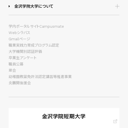
金沢学院大学について
学内ポータルサイトCampusmate
Webシラバス
Gmailページ
職業実践力育成プログラム認定
大学機関別認証評価
卒業生アンケート
職員公募
翠会
幼稚園教諭免許法認定講習等推進事業
炎鵬関後援会