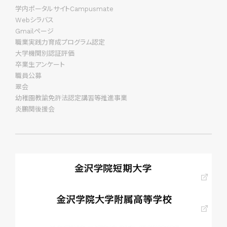
学内ポータルサイトCampusmate
Webシラバス
Gmailページ
職業実践力育成プログラム認定
大学機関別認証評価
卒業生アンケート
職員公募
翠会
幼稚園教諭免許法認定講習等推進事業
炎鵬関後援会