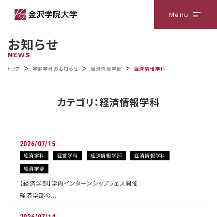
Menu
メニ
お知らせ
NEWS
>
>
>
トップ
学部学科のお知らせ
経済情報学部
経済情報学科
カテゴリ：経済情報学科
2026/07/15
経済学科
経営学科
経済情報学部
経済情報学科
経済学部
【経済学部】学内インターンシップフェス開催
経済学部の…