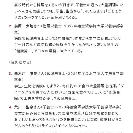
高校時代から料理をするのが好きで、栄養士の道へ。大量調理のた
いへんさを実感しつつも、学生、生徒から「いただきます」「ごちそう
さま」の声を聞くと、元気が沸いてくる。
前原 大地
さん（管理栄養士・2022年度金沢学院大学栄養学部卒
業）
病院で管理栄養士として2年間働き、昨年から本学に勤務。アレル
ギー対応など病院勤務の経験を生かしながら、中、高、大学生の
「健康第一」で日々の業務に当たっている。
（後列左から）
西木戸 唯夢
さん（管理栄養士・2024年度金沢学院大学栄養学部
卒業）
学生、生徒を満腹にしようと、毎日約1100食の大量調理を指揮。「ダ
イニングを利用する人においしく野菜を食べてほしい」と〝家族目
線〟で工夫を重ねる優しき管理栄養士。
荒川 聖奈さん
（栄養士・2023年度金沢学院大学栄養学部卒業）
食堂が込み合う時間帯も、常に冷静沈着。「自分の味覚を信じて、
おいしいと思ってもらえるものを提供したい」と笑顔。調味料からこ
だわった「ガパオライス」がイチオシメニュー。