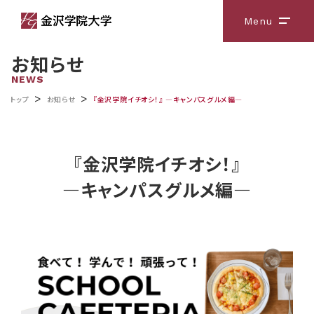
Menu
メニ
お知らせ
NEWS
>
>
トップ
お知らせ
『金沢学院イチオシ！』 ―キャンパスグルメ編―
『金沢学院イチオシ！』
―キャンパスグルメ編―