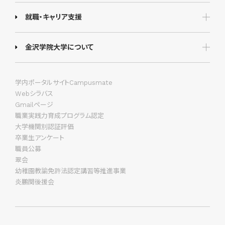
就職・キャリア支援
金沢学院大学について
学内ポータルサイトCampusmate
Webシラバス
Gmailページ
職業実践力育成プログラム認定
大学機関別認証評価
卒業生アンケート
職員公募
翠会
幼稚園教諭免許法認定講習等推進事業
炎鵬関後援会