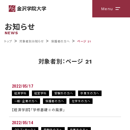
Menu
メニ
お知らせ
NEWS
>
>
>
トップ
対象者別お知らせ
保護者の方へ
ページ 21
対象者別：ページ 21
2022/05/17
経済学科
経営学科
受験生の方へ
卒業生の方へ
一般・企業の方へ
保護者の方へ
在学生の方へ
【経済学部】「学修基礎Ⅱの風景」
2022/05/14
クラブ・サークル
受験生の方へ
卒業生の方へ