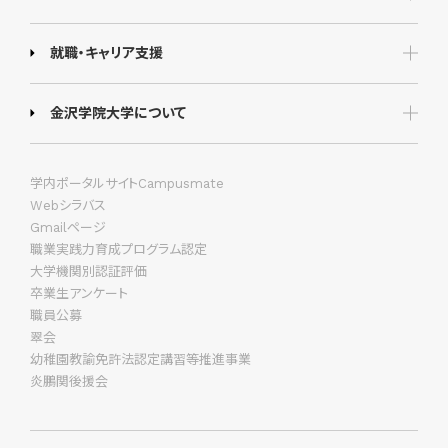
就職・キャリア支援
金沢学院大学について
学内ポータルサイトCampusmate
Webシラバス
Gmailページ
職業実践力育成プログラム認定
大学機関別認証評価
卒業生アンケート
職員公募
翠会
幼稚園教諭免許法認定講習等推進事業
炎鵬関後援会