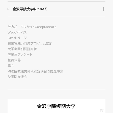
金沢学院大学について
学内ポータルサイトCampusmate
Webシラバス
Gmailページ
職業実践力育成プログラム認定
大学機関別認証評価
卒業生アンケート
職員公募
翠会
幼稚園教諭免許法認定講習等推進事業
炎鵬関後援会