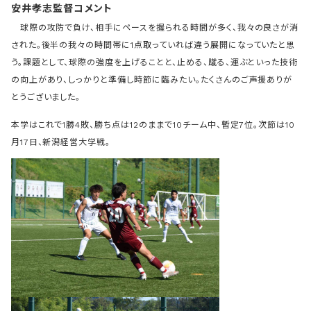
安井孝志監督コメント
球際の攻防で負け、相手にペースを握られる時間が多く、我々の良さが消
された。後半の我々の時間帯に1点取っていれば違う展開になっていたと思
う。課題として、球際の強度を上げることと、止める、蹴る、運ぶといった技術
の向上があり、しっかりと準備し時節に臨みたい。たくさんのご声援ありが
とうございました。
本学はこれで1勝4敗、勝ち点は12のままで10チーム中、暫定7位。次節は10
月17日、新潟経営大学戦。