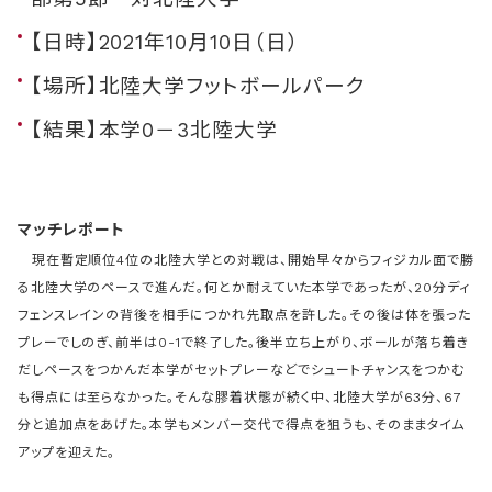
【日時】2021年10月10日（日）
【場所】北陸大学フットボールパーク
【結果】本学0－3北陸大学
マッチレポート
現在暫定順位4位の北陸大学との対戦は、
開始早々からフィジカル面で勝
る北陸大学のペースで進んだ。何とか耐えていた本学であったが、20分
ディ
フェンスレインの背後を相手につかれ先取点を許した。
その後は体を張った
プレーでしのぎ、前半は0-1で終了した。
後半立ち上がり、ボールが落ち着き
だしペースをつかんだ本学がセッ
トプレーなどでシュートチャンスをつかむ
も得点には至らなかった
。
そんな膠着状態が続く中、北陸大学が63分、67
分と追加点をあげた。本学もメンバー交代で得点を狙うも、そのままタイム
アップを迎えた。