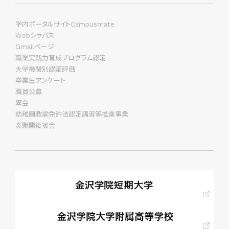
学内ポータルサイトCampusmate
Webシラバス
Gmailページ
職業実践力育成プログラム認定
大学機関別認証評価
卒業生アンケート
職員公募
翠会
幼稚園教諭免許法認定講習等推進事業
炎鵬関後援会