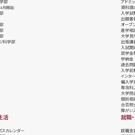
学部
アドミッ
資料請
年4月開設)
部
⼊学試
出願書
部
オープ
部
進学相
部
⼤学⾒
ツ科学部
出張講
⼊試関
奨学⾦
学納⾦
過去問
入学前
インタ
編入学
専攻科
大学院
個別相
合否照
障がい
生活
就職
パスカレンダー
就職支