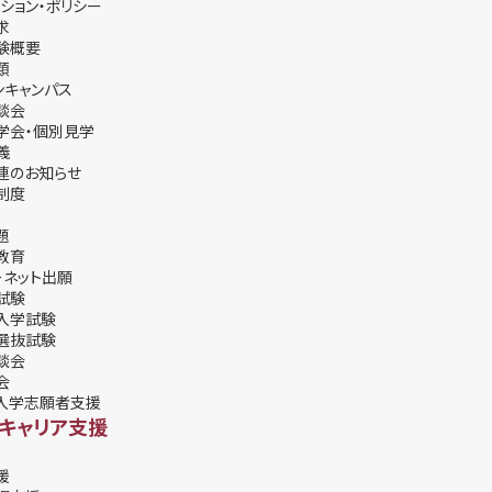
ション・ポリシー
求
験概要
類
ンキャンパス
談会
学会・個別⾒学
義
連のお知らせ
制度
題
教育
ーネット出願
試験
入学試験
選抜試験
談会
会
入学志願者支援
・キャリア支援
援