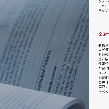
クラブ
キャン
障がい
金沢
学長メ
大学概
教員紹
金沢学
情報公
校歌・
金沢学
図書館
産学地
国際交
キャン