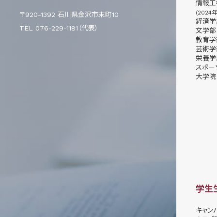
情報工
(2024
〒920-1392 石川県金沢市末町10
経済学
TEL 076-229-1181（代表）
文学部
教育学
芸術学
栄養学
スポー
大学院
学生
キャン