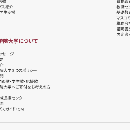
活動
資格取
パス紹介
教職セ
学⽣⽀援
基礎教
マスコ
税務会
証明書
内定者/
学院大学について
ッセージ
要
介
院大学３つのポリシー
開
学園歌・学生歌・応援歌
院大学へご寄付をお考えの方
域連携センター
流
パスガイド・CM