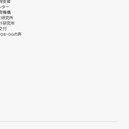
得支援
ンター
育機構
ミ研究所
計研究所
交付
OB・OGの声