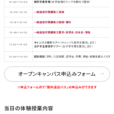
12:00～14:00
無料学食体験
（本学自慢のランチを無料で提供）
12:45～13:10
一般選抜対策講座①英語
13:15～13:40
一般選抜対策講座②国語・理科
13:45～14:10
一般選抜対策講座③数学・世界史・日本史・実技
キャンパス見学ツアー
（キャンパス各所を案内します）
11:30～14:00
女子学生寮見学ツアー
（女子学生寮を案内します）
12:00～14:00
個別相談
（学科、入試制度、奨学金、学費、資格・就職支援などの質
オープンキャンパス申込みフォーム
※申込フォーム内で「無料送迎バス」の申込みができます
当日の体験授業内容