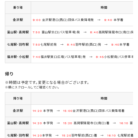
乗り場
時間
金沢駅
9:00
金沢駅港口(西口)団体バス乗降場発 →
9:40
本学着
富山駅･高岡駅
7:50
富山駅北口(バス駐車場)発 →
8:40
高岡駅瑞龍寺口(南口)発
七尾駅･羽咋駅
7:50
七尾駅前発 →
8:40
羽咋駅前(西口)発 →
9:40
本学着
福井駅･小松駅
7:40
福井駅東口広場(バス駐車場)発 →
8:45
小松駅南(バス停車場
帰り
※時間は予定です。変更となる場合がございます。
※横にスクロールしてご確認ください。
降り場
時間
金沢駅
14:20
本学発 →
15:00
金沢駅港口(西口)団体バス乗降場着
富山駅･高岡駅
14:20
本学発 →
15:20
高岡駅瑞龍寺口(南口)着 →
16:10
富山駅
七尾駅･羽咋駅
14:20
本学発 →
15:20
羽咋駅前(西口)着 →
16:10
七尾駅前着