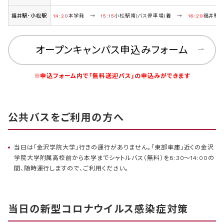
福井駅･小松駅
14:20
本学発 →
15:15
小松駅南(バス停車場)着 →
16:20
福井駅東
オープンキャンパス申込みフォーム
※申込フォーム内で「無料送迎バス」の申込みができます
公共バスをご利用の方へ
当日は「金沢学院大学」行きの運行がありません。「東部車庫」近くの金沢
学院大学附属高校前から本学までシャトルバス（無料）を8:30～14:00の
間、随時運行しますので、ご利用ください。
当日の新型コロナウイルス感染症対策