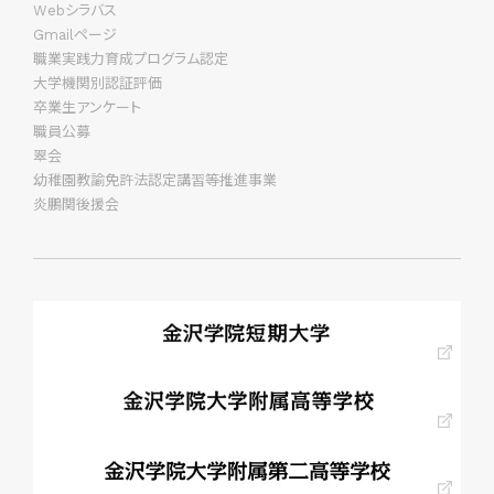
Webシラバス
Gmailページ
職業実践力育成プログラム認定
大学機関別認証評価
卒業生アンケート
職員公募
翠会
幼稚園教諭免許法認定講習等推進事業
炎鵬関後援会