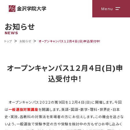
Menu
メニ
お知らせ
NEWS
>
>
トップ
お知らせ
オープンキャンパス１２月４日(日)申込受付中！
オープンキャンパス１２月４日(日)申
込受付中！
オープンキャンパス２０２２の第９回を１２月４日(日)に開催します。今回
は
一般選抜対策講座
を開講します。英語・国語・数学・理科・世界史・日本
史・実技、各教科の対策法を来場者の方にお伝えします。この機会を逃さな
いよう、一般選抜で受験予定の方や受験を検討中の方もぜひお申し込みく