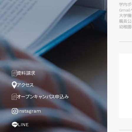
学内ポー
Gmai
大学機
職員公
幼稚園
資料請求
アクセス
オープンキャンパス
申込み
Instagram
LINE