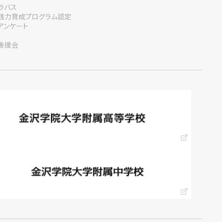
ラバス
践力育成プログラム認定
アンケート
後援会