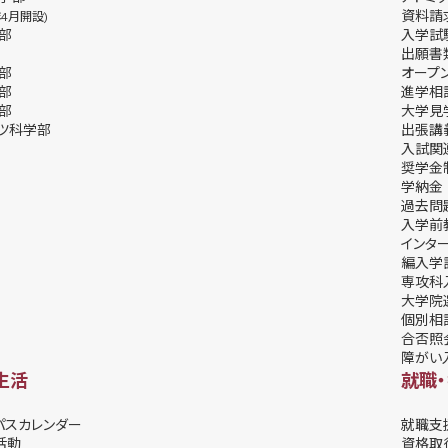
資料請
年4月開設)
部
⼊学試
出願書
部
オープ
部
進学相
部
⼤学⾒
ツ科学部
出張講
⼊試関
奨学⾦
学納⾦
過去問
入学前
インタ
編入学
専攻科
大学院
個別相
合否照
障がい
生活
就職
パスカレンダー
就職支
活動
資格取