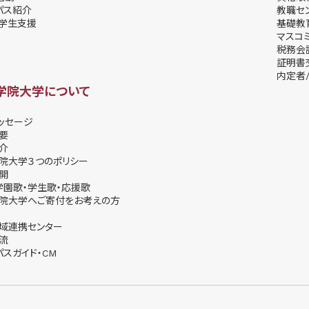
パス紹介
教職セ
学⽣⽀援
基礎教
マスコ
税務会
証明書
内定者/
学院大学について
ッセージ
要
介
院大学３つのポリシー
開
学園歌・学生歌・応援歌
院大学へご寄付をお考えの方
域連携センター
流
パスガイド・CM