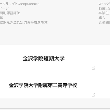
タルサイトCampusmate
Webシ
lページ
職業実
関別認証評価
卒業生
募
翠会
教諭免許法認定講習等推進事業
炎鵬関