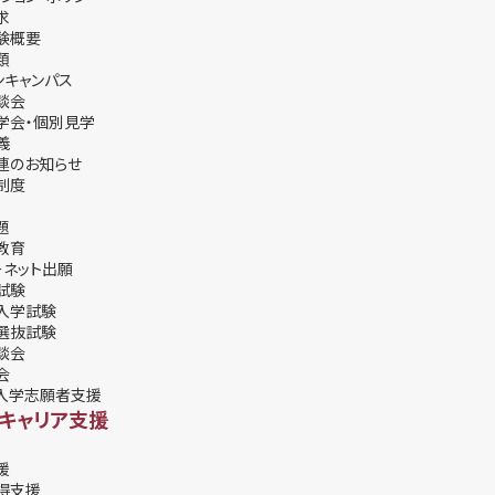
求
験概要
類
ンキャンパス
談会
学会・個別⾒学
義
連のお知らせ
制度
題
教育
ーネット出願
試験
入学試験
選抜試験
談会
会
入学志願者支援
・キャリア支援
援
得支援