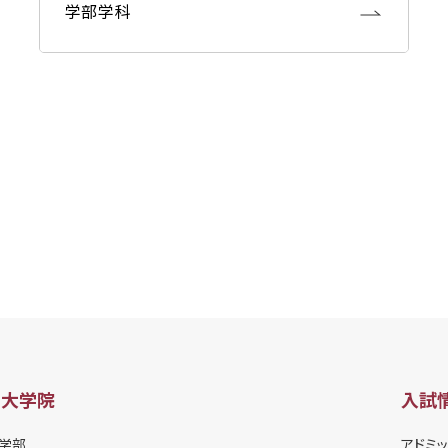
学部学科
・大学院
入試
学部
アドミッ