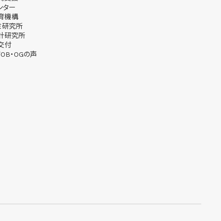
ンター
育機構
ミ研究所
計研究所
交付
OB・OGの声