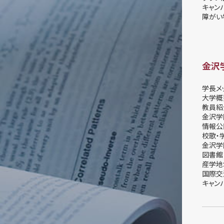
キャン
障がい
金沢
学長メ
大学概
教員紹
金沢学
情報公
校歌・
金沢学
図書館
産学地
国際交
キャン