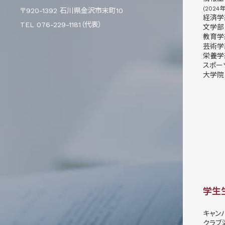
(2024
〒920-1392 石川県金沢市末町10
経済学
TEL 076-229-1181（代表）
文学部
教育学
芸術学
栄養学
スポー
大学院
学生
キャン
クラブ