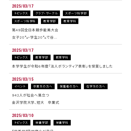
2025/03/17
トピックス
クラブ・サークル
スポーツ科学部
スポーツ科学科
教育学部
教育学科
第49回全日本競歩能美大会
女子20㌔・学生20㌔で谷…
2025/03/17
トピックス
教育学部
教育学科
本学学生が令和6年度「法人ボランティア表彰」を受賞しました
2025/03/15
イベント
卒業生の方へ
保護者の方へ
在学生の方へ
942人が社会へ巣立つ
金沢学院大学、短大 卒業式
2025/03/10
トピックス
栄養学部
栄養学科