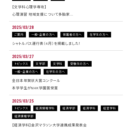
【文学科心理学専攻】
心理演習 地域支援について多胎家…
2025/03/28
ご案内
一般・企業の方へ
保護者の方へ
在学生の方へ
シャトルバス運行表（4月）を掲載しました！
2025/03/27
トピックス
文学部
文学科
受験生の方へ
一般・企業の方へ
在学生の方へ
全日本年賀状大賞コンクール
本学学生がNHK学園賞受賞
2025/03/25
トピックス
経済情報学科
経済学部
経済学科
経営学科
経済情報学部
【経済学科】金沢マラソン大学連携成果発表会