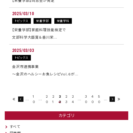
【栄養学部】同窓会が発足
2025/03/10
トピックス
栄養学部
栄養学科
【栄養学部】家庭料理技能検定で
文部科学大臣賞＆香川栄…
2025/03/03
トピックス
金沢市連携事業
～金沢のヘルシーお魚レシピVol.6が…
1
2
2
2
2
2
3
4
5
…
…
…
…
0
0
1
2
3
4
0
0
0
カテゴリ
すべて