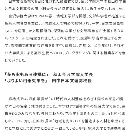
日本文理高校で8日に催された締結式では、金沢学院大学の秋山稔学長
と日本文理高校の田中利夫校長が協定書に署名し、握手を交わしました。
金沢学院大学は2024年春に情報工学部を開設、文部科学省が推進する
理系人材育成事業に、北信越私大で初めて採択され、一方、日本文理高校
もICTを活用した文理横断的、探究的な学びを文部科学省が支援するＤＸ
ハイスクールに指定されました。これを受けて、文部科学省が該当する大
学、高校間で教育的な連携を促す中、両校は、昨年12月と今年9月、それぞ
れ大学教員による高校生徒へのDX、プログラミングに関する授業などを催
していました。
「花も実もある連携に」 秋山金沢学院大学長
「よりよい相乗効果を」 田中日本文理高校長
締結式では、秋山学長が「AＩ時代の人材養成をめざす両校の相思相愛
が本日の協定に結び付きました。本学は7学部8学科の総合大学であり、連
携をDXのみなならず、多岐にわたり、花も実もあるものにしたい」と述べま
した。これに対し、田中校長は「地域を支え、DＸを推進する人材を輩出する
など学校としてめざすところが一致している。今後、総合大学との連携を深