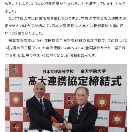
めることにより、よりよい相乗効果が生まれることを期待しています」と語り
ました。
金沢学院大学は附属高校を擁していますが、学外の学校と高大連携の協
定を結ぶのは今回が初めて。日本文理高校は大学とは新潟薬科大学に続
いて2校目となりました。
日本文理高校は1984年開校の全日制普通科の私立学校で、生徒数は93
5名。夏の甲子園で2009年準優勝、14年ベスト4、全国高校サッカー選手権
で18年、初出場でベスト8に輝くなど、部活動も盛んです。