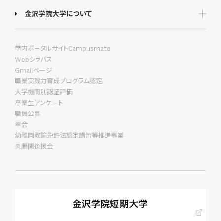
金沢学院大学について
学内ポータルサイトCampusmate
Webシラバス
Gmailページ
職業実践力育成プログラム認定
大学機関別認証評価
卒業生アンケート
職員公募
翠会
幼稚園教諭免許法認定講習等推進事業
炎鵬関後援会