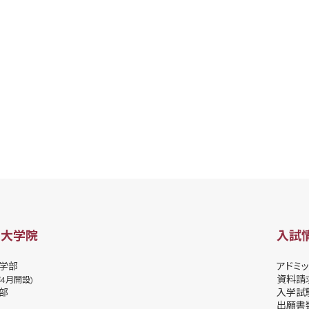
・大学院
入試
学部
アドミッ
資料請
年4月開設)
部
⼊学試
出願書