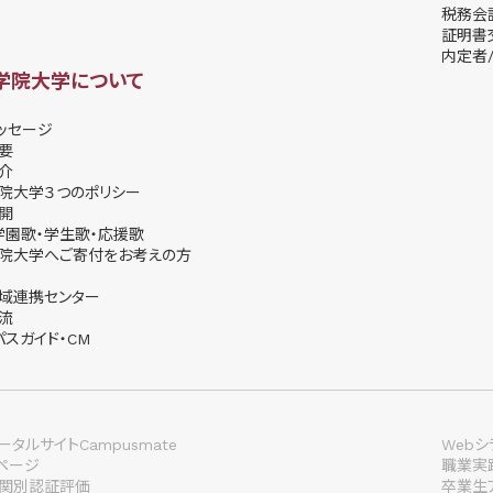
税務会
証明書
内定者/
学院大学について
ッセージ
要
介
院大学３つのポリシー
開
学園歌・学生歌・応援歌
院大学へご寄付をお考えの方
域連携センター
流
パスガイド・CM
タルサイトCampusmate
Webシ
lページ
職業実
関別認証評価
卒業生