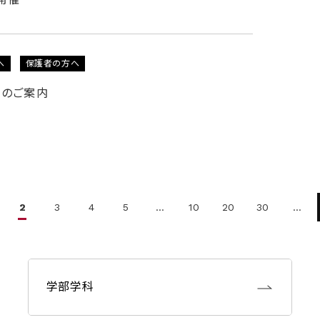
へ
保護者の方へ
式のご案内
2
3
4
5
…
10
20
30
…
学部学科