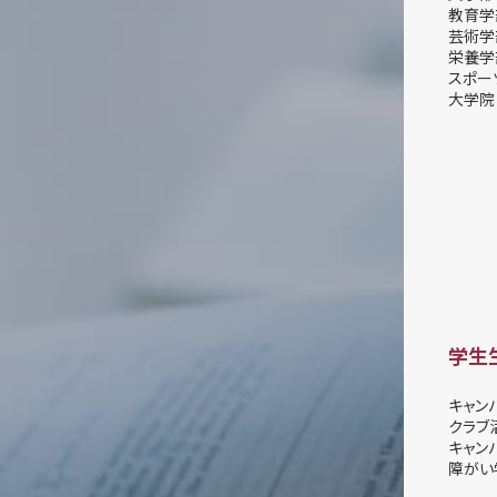
教育学
芸術学
栄養学
スポー
大学院
学生
キャン
クラブ
キャン
障がい