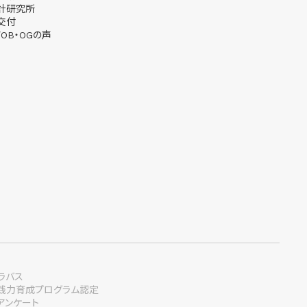
計研究所
交付
OB・OGの声
ラバス
践力育成プログラム認定
アンケート