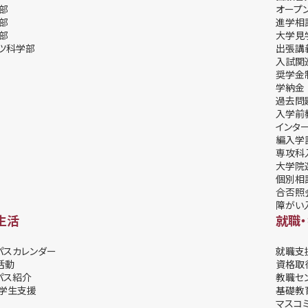
部
オープ
部
進学相
部
⼤学⾒
ツ科学部
出張講
⼊試関
奨学⾦
学納⾦
過去問
入学前
インタ
編入学
専攻科
大学院
個別相
合否照
障がい
生活
就職
パスカレンダー
就職支
活動
資格取
パス紹介
教職セ
学⽣⽀援
基礎教
マスコ