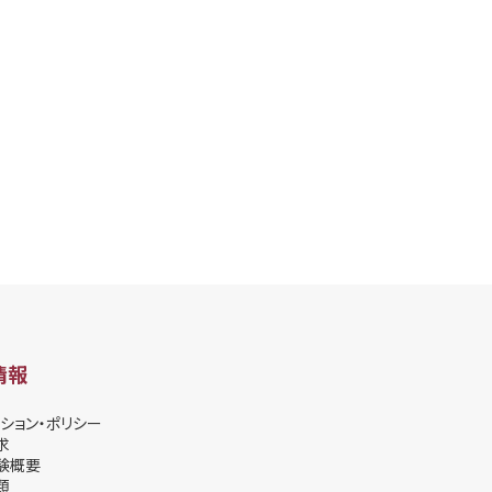
情報
ション・ポリシー
求
験概要
類