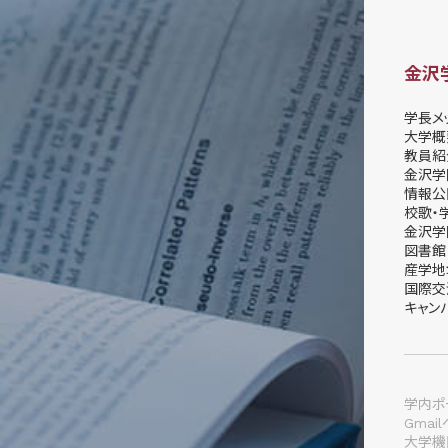
金沢
学長メ
大学概
教員紹
金沢学
情報公
校歌・
金沢学
図書館
産学地
国際交
キャン
学内ポー
Gmai
大学機