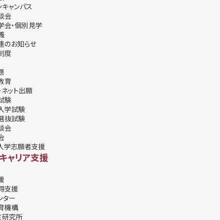
ンキャンパス
談会
学会・個別⾒学
義
連のお知らせ
制度
題
教育
ーネット出願
試験
入学試験
選抜試験
談会
会
入学志願者支援
・キャリア支援
援
得支援
ンター
育機構
ミ研究所