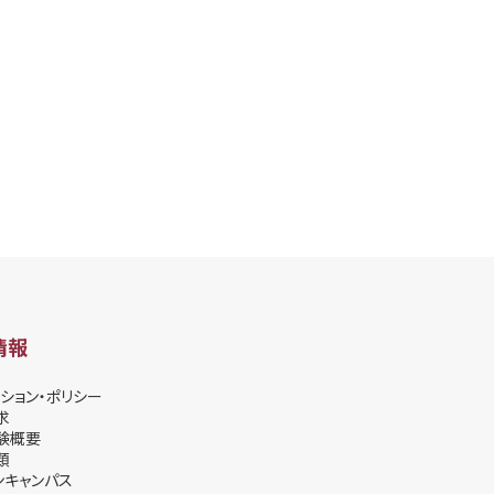
情報
ション・ポリシー
求
験概要
類
ンキャンパス