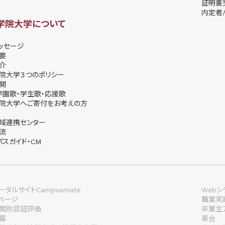
証明書
内定者/
学院大学について
ッセージ
要
介
院大学３つのポリシー
開
学園歌・学生歌・応援歌
院大学へご寄付をお考えの方
域連携センター
流
パスガイド・CM
タルサイトCampusmate
Webシ
lページ
職業実
関別認証評価
卒業生
募
翠会