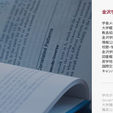
金沢
学長メ
大学概
教員紹
金沢学
情報公
校歌・
金沢学
図書館
産学地
国際交
キャン
学内ポー
Gmai
大学機
職員公