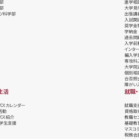
部
進学相
部
⼤学⾒
ツ科学部
出張講
⼊試関
奨学⾦
学納⾦
過去問
入学前
インタ
編入学
専攻科
大学院
個別相
合否照
障がい
生活
就職
パスカレンダー
就職支
活動
資格取
パス紹介
教職セ
学⽣⽀援
基礎教
マスコ
税務会