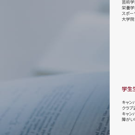
芸術学
栄養学
スポー
大学院
学生
キャン
クラブ
キャン
障がい