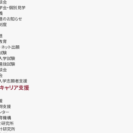
談会
学会・個別⾒学
義
連のお知らせ
制度
題
教育
ーネット出願
試験
入学試験
選抜試験
談会
会
入学志願者支援
・キャリア支援
援
得支援
ンター
育機構
ミ研究所
計研究所