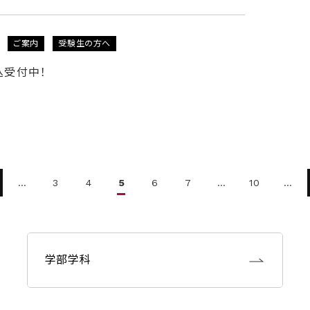
ご案内
受験生の方へ
込受付中！
…
3
4
5
6
7
…
10
…
学部学科