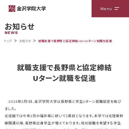
Menu
メニ
お知らせ
NEWS
>
>
トップ
お知らせ
就職支援で長野県と協定締結<br>Uターン就職を促進
就職支援で長野県と協定締結
Uターン就職を促進
2024年3月1日、金沢学院大学は長野県と学生Uターン就職協定を結び
ました。
北信越では今年2月の福井県に続いて2県目となります。本学では北陸新幹
線開通以降、長野県出身学生が増えております。地元就職を希望する学生