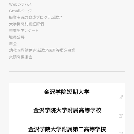
Webシラバス
Gmailページ
職業実践力育成プログラム認定
大学機関別認証評価
卒業生アンケート
職員公募
翠会
幼稚園教諭免許法認定講習等推進事業
炎鵬関後援会