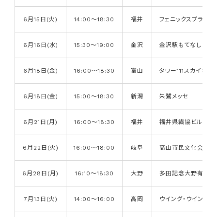
6月15日(火)
14:00～18:30
福井
フェニックスプラザ
6月16日(水)
15:30～19:00
金沢
金沢駅もてなしドー
6月18日(金)
16:00～18:30
富山
タワー111スカイホー
6月18日(金)
15:00～18:30
新潟
朱鷺メッセ
6月21日(月)
16:00～18:30
福井
福井県繊協ビル
6月22日(火)
16:00～18:00
岐阜
高山市民文化会館
6月28日(月)
16:10～18:30
大野
多田記念大野有終会
7月13日(火)
14:00～16:00
高岡
ウイング・ウイング高