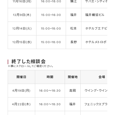
11月16日(月)
16:00~18:00
鯖江
サバエ・シティホテル
12月9日(木)
15:00~16:30
福井
福井繊協ビル
12月14日(火)
15:00~18:00
松本
ホテルブエナビスタ
12月15日(水)
15:00~18:00
長野
ホテルメトロポリタ
終了した相談会
※横にスクロールしてご確認ください。
開催日
時間
開催地
会場
4月19日(月)
16:00～18:30
高岡
ウイング・ウイング高
4月22日(木)
16:00～18:30
福井
フェニックスプラザ