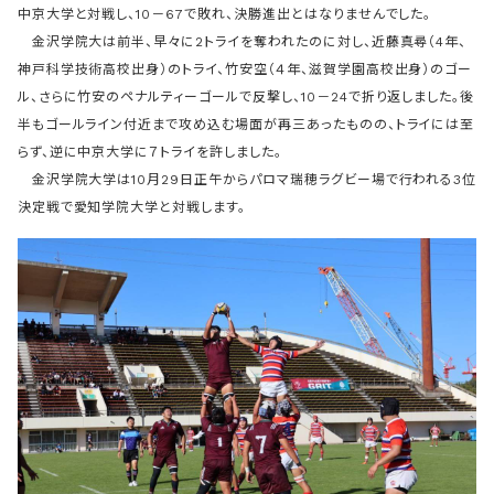
中京大学と対戦し、10－67で敗れ、決勝進出とはなりませんでした。
金沢学院大は前半、早々に2トライを奪われたのに対し、近藤真尋（4年、
神戸科学技術高校出身）のトライ、竹安空（４年、滋賀学園高校出身）のゴー
ル、さらに竹安のペナルティーゴールで反撃し、10－24で折り返しました。後
半もゴールライン付近まで攻め込む場面が再三あったものの、トライには至
らず、逆に中京大学に７トライを許しました。
金沢学院大学は10月29日正午からパロマ瑞穂ラグビー場で行われる3位
決定戦で愛知学院大学と対戦します。