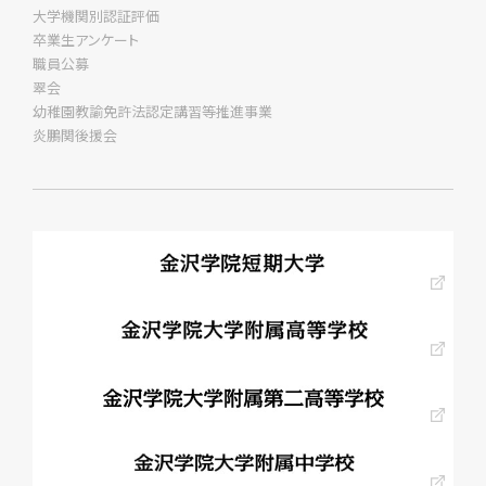
大学機関別認証評価
卒業生アンケート
職員公募
翠会
幼稚園教諭免許法認定講習等推進事業
炎鵬関後援会