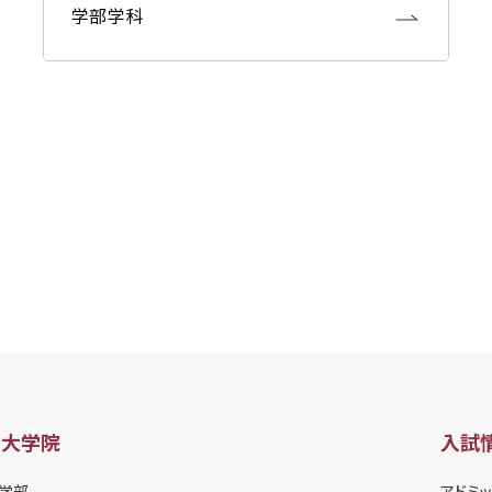
学部学科
・大学院
入試
学部
アドミッ