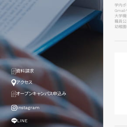
学内ポー
Gmai
大学機
職員公
幼稚園
資料請求
アクセス
オープンキャンパス
申込み
Instagram
LINE