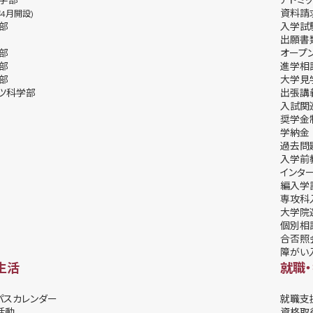
資料請
年4月開設)
部
⼊学試
出願書
部
オープ
部
進学相
部
⼤学⾒
ツ科学部
出張講
⼊試関
奨学⾦
学納⾦
過去問
入学前
インタ
編入学
専攻科
大学院
個別相
合否照
障がい
生活
就職
パスカレンダー
就職支
活動
資格取