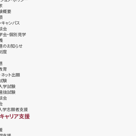
求
験概要
類
ンキャンパス
談会
学会・個別⾒学
義
連のお知らせ
制度
題
教育
ーネット出願
試験
入学試験
選抜試験
談会
会
入学志願者支援
・キャリア支援
援
得支援