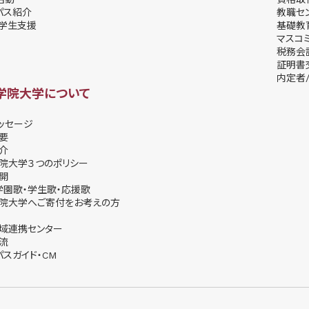
パス紹介
教職セ
学⽣⽀援
基礎教
マスコ
税務会
証明書
内定者/
学院大学について
ッセージ
要
介
院大学３つのポリシー
開
学園歌・学生歌・応援歌
院大学へご寄付をお考えの方
域連携センター
流
パスガイド・CM