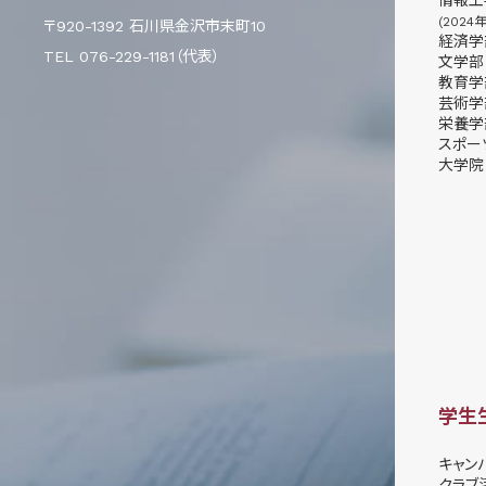
(2024
〒920-1392 石川県金沢市末町10
経済学
TEL 076-229-1181（代表）
文学部
教育学
芸術学
栄養学
スポー
大学院
学生
キャン
クラブ