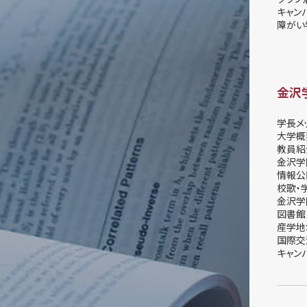
キャン
障がい
金沢
学長メ
大学概
教員紹
金沢学
情報公
校歌・
金沢学
図書館
産学地
国際交
キャン