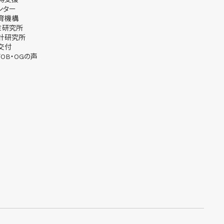
ンター
育機構
ミ研究所
計研究所
交付
OB・OGの声