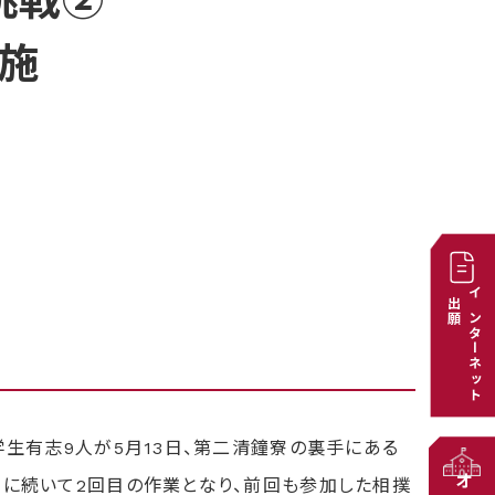
挑戦②
施
出願
インターネット
生有志9人が5月13日、第二清鐘寮の裏手にある
けに続いて2回目の作業となり、前回も参加した相撲