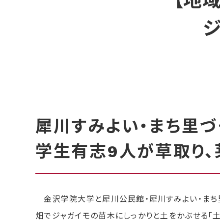
【地
犀川すみよい・まち里づ
学生有志9人が草取り、
金沢学院大学と犀川公民館・犀川すみよい・まち里
畑でジャガイモの苗木にしっかりと土をかぶせる「