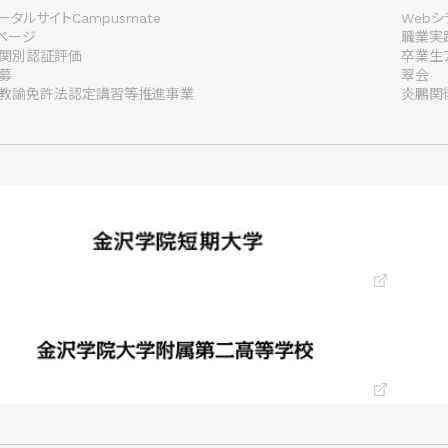
タルサイトCampusmate
Webシ
lページ
職業実
関別認証評価
卒業生
募
翠会
教諭免許法認定講習等推進事業
炎鵬関