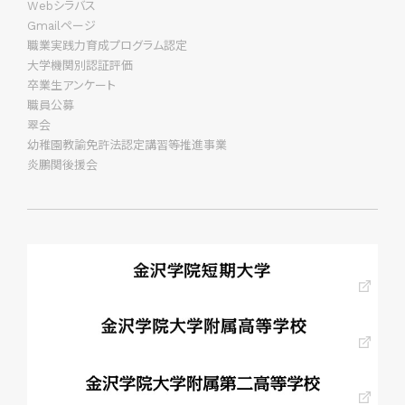
Webシラバス
Gmailページ
職業実践力育成プログラム認定
大学機関別認証評価
卒業生アンケート
職員公募
翠会
幼稚園教諭免許法認定講習等推進事業
炎鵬関後援会