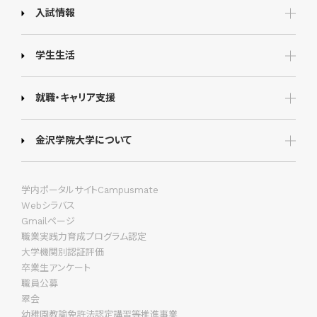
入試情報
学生生活
就職・キャリア支援
金沢学院大学について
学内ポータルサイトCampusmate
Webシラバス
Gmailページ
職業実践力育成プログラム認定
大学機関別認証評価
卒業生アンケート
職員公募
翠会
幼稚園教諭免許法認定講習等推進事業