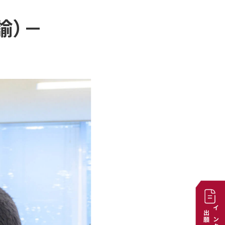
諭）－
出願