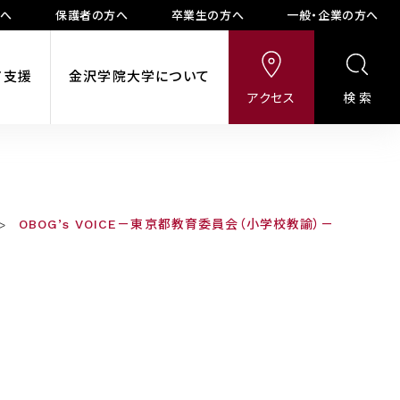
方へ
保護者の方へ
卒業生の方へ
一般・企業の方へ
ア支援
金沢学院大学について
アクセス
検索
OBOG’s VOICE－東京都教育委員会（小学校教諭）－
>