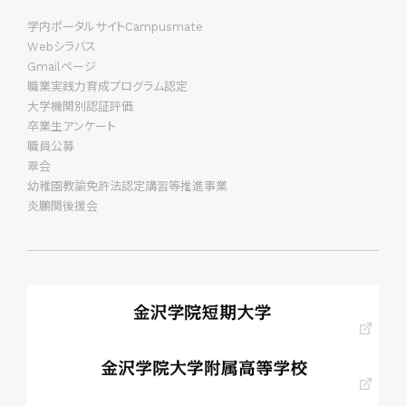
学内ポータルサイトCampusmate
Webシラバス
Gmailページ
職業実践力育成プログラム認定
大学機関別認証評価
卒業生アンケート
職員公募
翠会
幼稚園教諭免許法認定講習等推進事業
炎鵬関後援会