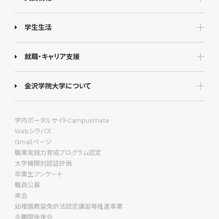
学生生活
就職・キャリア支援
金沢学院大学について
学内ポータルサイトCampusmate
Webシラバス
Gmailページ
職業実践力育成プログラム認定
大学機関別認証評価
卒業生アンケート
職員公募
翠会
幼稚園教諭免許法認定講習等推進事業
炎鵬関後援会