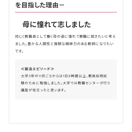
を目指した理由－
母に憧れて志しました
同じく教職員として働く母の姿に憧れて教職に就きたいと考え
ました。豊かな人間性と強靭な精神力のある教師になりたい
です。
≪就活エピソード≫
大学3年の11月ごろからは1日8時間以上、教員採用試
験のために勉強しました。大学では
教職センター
が行う
講座が役立ったと思います。