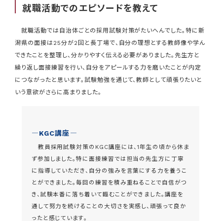
就職活動でのエピソードを教えて
就職活動では自治体ごとの採用試験対策がたいへんでした。特に新
潟県の面接は25分が2回と長丁場で、自分の理想とする教師像や学ん
できたことを整理し、分かりやすく伝える必要がありました。先生方と
繰り返し面接練習を行い、自分をアピールする力を磨いたことが内定
につながったと思います。試験勉強を通じて、教師として頑張りたいと
いう意欲がさらに高まりました。
―KGC講座―
教員採用試験対策のKGC講座には、1年生の頃から休ま
ず参加しました。特に面接練習では担当の先生方に丁寧
に指導していただき、自分の強みを言葉にする力を養うこ
とができました。毎回の練習を積み重ねることで自信がつ
き、試験本番に落ち着いて臨むことができました。講座を
通して努力を続けることの大切さを実感し、頑張って良か
ったと感じています。