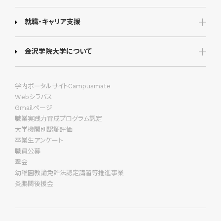
就職・キャリア支援
金沢学院大学について
学内ポータルサイトCampusmate
Webシラバス
Gmailページ
職業実践力育成プログラム認定
大学機関別認証評価
卒業生アンケート
職員公募
翠会
幼稚園教諭免許法認定講習等推進事業
炎鵬関後援会