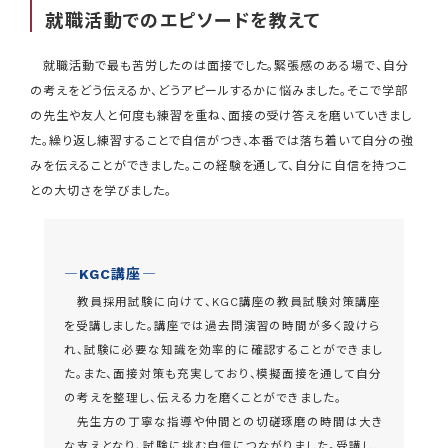
就職活動でのエピソードを教えて
就職活動で最も苦労したのは面接でした。緊張感のある場で、自分
の考えをどう伝えるか、どうアピールするかに悩みました。そこで学部
の先生や友人と何度も練習を重ね、面接の受け答えを磨いていきまし
た。繰り返し練習することで自信がつき、本番では落ち着いて自分の強
みを伝えることができました。この経験を通して、自分に自信を持つこ
との大切さを学びました。
―KGC講座―
教員採用試験に向けて、KGC講座の教員試験対策講座
を受講しました。講座では過去問演習の時間が多く設けら
れ、試験に必要な知識を効率的に確認することができまし
た。また、面接対策も充実しており、模擬面接を通して自分
の考えを整理し、伝える力を磨くことができました。
先生方の丁寧な指導や仲間との切磋琢磨の時間は大き
な支えとなり、試験に挑む自信につながりました。受講し