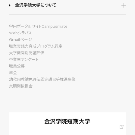
金沢学院大学について
学内ポータルサイトCampusmate
Webシラバス
Gmailページ
職業実践力育成プログラム認定
大学機関別認証評価
卒業生アンケート
職員公募
翠会
幼稚園教諭免許法認定講習等推進事業
炎鵬関後援会