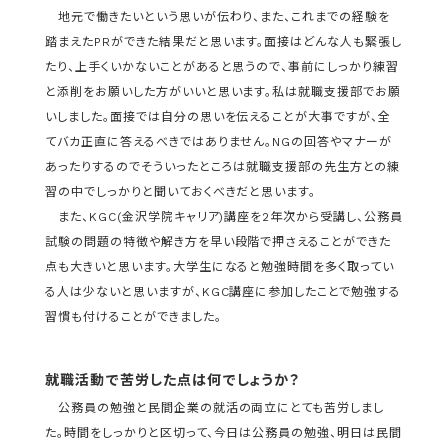
地元で働きたいという思いが伝わり、また、これまでの経験を
踏まえたPRができた結果だと思います。面接はどんな人も緊張し
たり、上手くいかないことがあると思うので、事前にしっかり練習
と添削をお願いした方がいいと思います。私は就職支援部でお願
いしました。面接では自分の思いを伝えることが大事ですが、全
てバカ正直に答えるべきではありません。NGの回答やマナーが
あったりするのでそういったところは就職支援部の先生方との練
習の中でしっかりと聞いておくべきだと思います。
また、KGC(金沢学院キャリア)講座を2年次から受講し、公務員
試験の問題の特徴や解き方を早い段階で押さえることができた
点も大きいと思います。大学生になると勉強時間を多く取ってい
る人は少ないと思いますが、KGC講座に参加したことで勉強する
習慣も付けることができました。
就職活動で苦労した点は何でしょうか？
公務員の勉強と民間企業の就活の両立にとても苦労しまし
た。時間をしっかりと区切って、今日は公務員の勉強、明日は民間