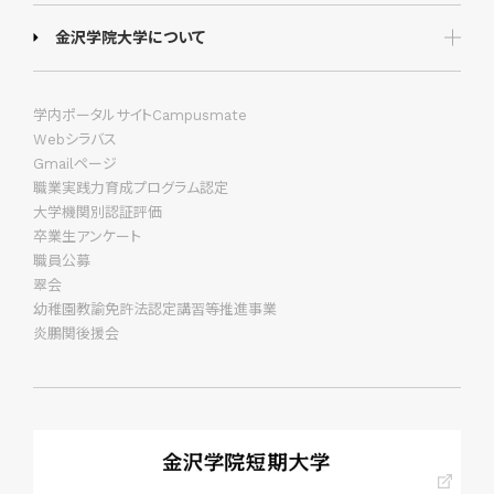
金沢学院大学について
学内ポータルサイトCampusmate
Webシラバス
Gmailページ
職業実践力育成プログラム認定
大学機関別認証評価
卒業生アンケート
職員公募
翠会
幼稚園教諭免許法認定講習等推進事業
炎鵬関後援会