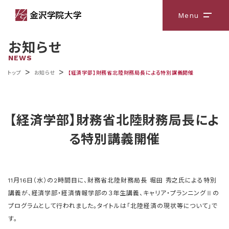
Menu
メニ
お知らせ
NEWS
>
>
トップ
お知らせ
【経済学部】財務省北陸財務局長による特別講義開催
【経済学部】財務省北陸財務局長によ
る特別講義開催
11月16日（水）の2時間目に、財務省北陸財務局長 堀田 秀之氏による特別
講義が、経済学部・経済情報学部の３年生講義、キャリア・プランニングⅡの
プログラムとして行われました。タイトルは「北陸経済の現状等について」で
す。