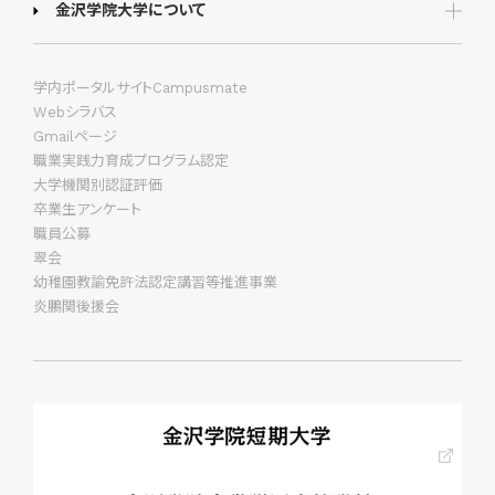
金沢学院大学について
学内ポータルサイトCampusmate
Webシラバス
Gmailページ
職業実践力育成プログラム認定
大学機関別認証評価
卒業生アンケート
職員公募
翠会
幼稚園教諭免許法認定講習等推進事業
炎鵬関後援会