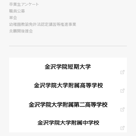
卒業生アンケート
職員公募
翠会
幼稚園教諭免許法認定講習等推進事業
炎鵬関後援会