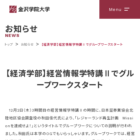
Menu
メニ
お知らせ
NEWS
>
>
トップ
お知らせ
【経済学部】経営情報学特講Ⅱでグループワークスタート
【経済学部】経営情報学特講Ⅱでグル
ープワークスタート
12月2日（木）3時間目の経営情報学特講Ⅱの時間に、日本証券業協会北
陸地区協会調査役の秋田佳代氏により、「レジャーランド再生計画 Missi
onを達成せよ！」というタイトルでグループワークについての説明が行われ
ました。秋田氏は本学のOGでもいらっしゃいます。グループワークでは、経営