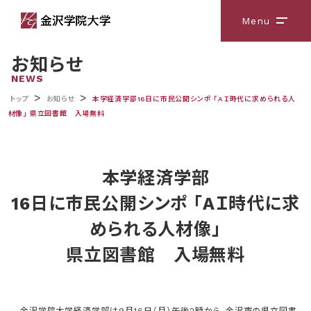
Menu
メニ
お知らせ
NEWS
>
>
トップ
お知らせ
本学経済学部16日に市民公開シンポ 「AＩ時代に求められる人
材像」 県立図書館 入場無料
本学経済学部
16日に市民公開シンポ 「AＩ時代に求
められる人材像」
県立図書館 入場無料