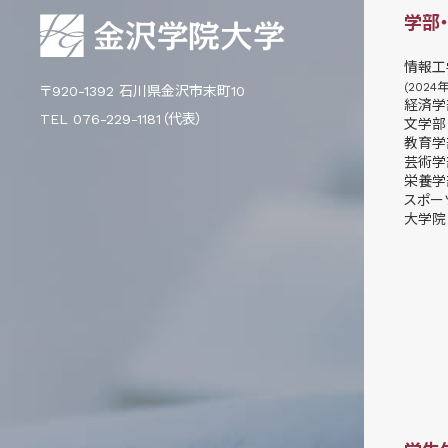
学部
情報工
(2024
〒920-1392 石川県金沢市末町10
経済学
TEL 076-229-1181（代表）
文学部
教育学
芸術学
栄養学
スポー
大学院