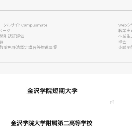
タルサイトCampusmate
Webシ
lページ
職業実
関別認証評価
卒業生
募
翠会
教諭免許法認定講習等推進事業
炎鵬関