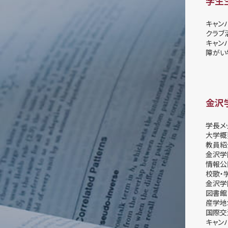
学生
キャン
クラブ
キャン
障がい
金沢
学長メ
大学概
教員紹
金沢学
情報公
校歌・
金沢学
図書館
産学地
国際交
キャン