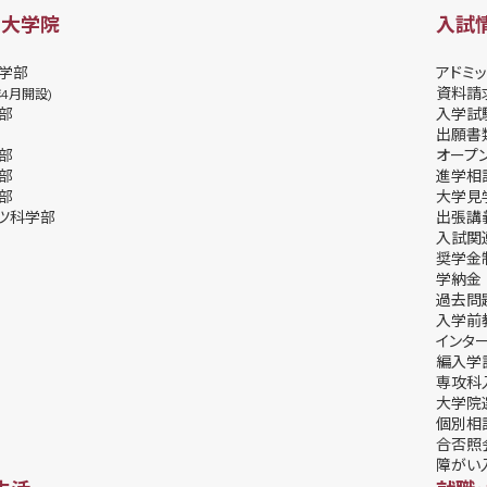
・大学院
入試
学部
アドミッ
資料請
年4月開設)
部
⼊学試
出願書
部
オープ
部
進学相
部
⼤学⾒
ツ科学部
出張講
⼊試関
奨学⾦
学納⾦
過去問
入学前
インタ
編入学
専攻科
大学院
個別相
合否照
障がい