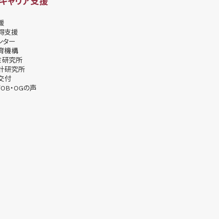
・キャリア支援
援
得支援
ンター
育機構
ミ研究所
計研究所
交付
OB・OGの声