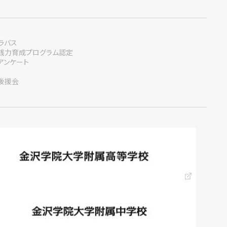
ラバス
践力育成プログラム認定
アンケート
後援会