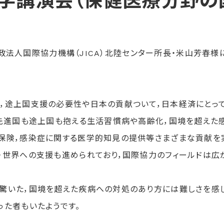
済学講演会（保健医療分野の
立行政法人国際協力機構（JICA）北陸センター所長・米山芳
，途上国支援の必要性や日本の貢献ついて，日本経済にとって
，先進国も途上国も抱える生活習慣病や高齢化，国境を超えた
保険，感染症に関する医学的知見の提供等さまざまな貢献を
・世界への支援も進められており，国際協力のフィールドは広
いた，国境を超えた疾病への対処のあり方には難しさを感じ
った者もいたようです。