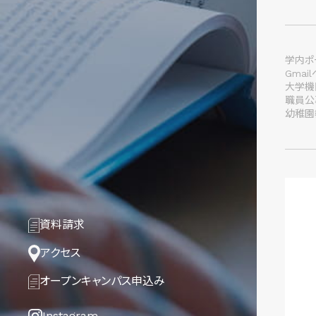
学内ポー
Gmai
大学機
職員公
幼稚園
資料請求
アクセス
オープンキャンパス
申込み
Instagram