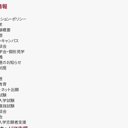
情報
ション・ポリシー
求
験概要
類
ンキャンパス
談会
学会・個別⾒学
義
連のお知らせ
制度
題
教育
ーネット出願
試験
入学試験
選抜試験
談会
会
入学志願者支援