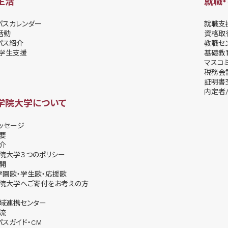
生活
就職
パスカレンダー
就職支
活動
資格取
パス紹介
教職セ
学⽣⽀援
基礎教
マスコ
税務会
証明書
内定者/
学院大学について
ッセージ
要
介
院大学３つのポリシー
開
学園歌・学生歌・応援歌
院大学へご寄付をお考えの方
域連携センター
流
パスガイド・CM