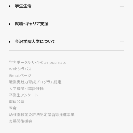
学生生活
就職・キャリア支援
金沢学院大学について
学内ポータルサイトCampusmate
Webシラバス
Gmailページ
職業実践力育成プログラム認定
大学機関別認証評価
卒業生アンケート
職員公募
翠会
幼稚園教諭免許法認定講習等推進事業
炎鵬関後援会