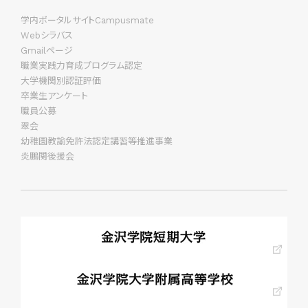
学内ポータルサイトCampusmate
Webシラバス
Gmailページ
職業実践力育成プログラム認定
大学機関別認証評価
卒業生アンケート
職員公募
翠会
幼稚園教諭免許法認定講習等推進事業
炎鵬関後援会