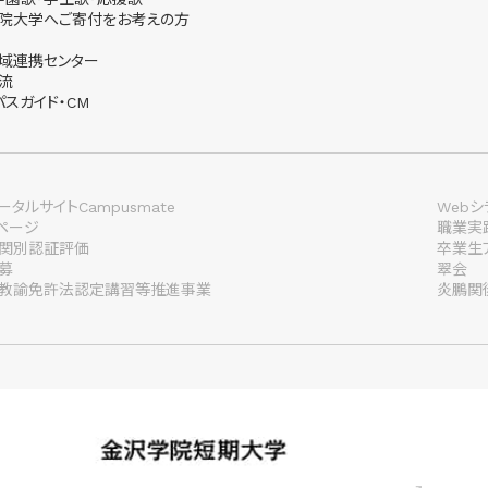
院大学へご寄付をお考えの方
域連携センター
流
パスガイド・CM
タルサイトCampusmate
Webシ
lページ
職業実
関別認証評価
卒業生
募
翠会
教諭免許法認定講習等推進事業
炎鵬関