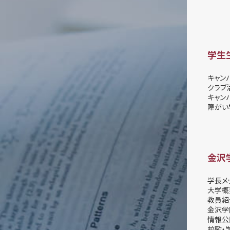
学生
キャン
クラブ
キャン
障がい
金沢
学長メ
大学概
教員紹
金沢学
情報公
校歌・