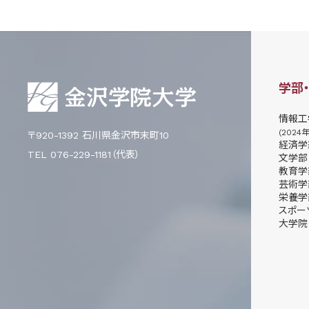
学部
情報工
(2024
〒920-1392 石川県金沢市末町10
経済学
TEL 076-229-1181（代表）
文学部
教育学
芸術学
栄養学
スポー
大学院