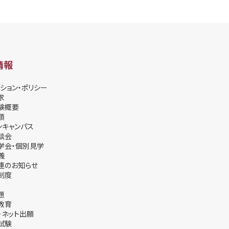
情報
ション・ポリシー
求
験概要
類
ンキャンパス
談会
学会・個別⾒学
義
連のお知らせ
制度
題
教育
ーネット出願
試験