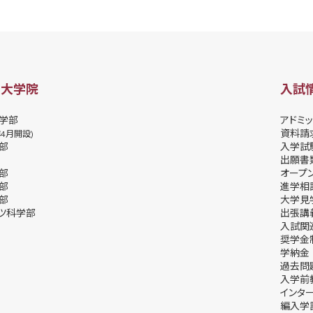
・大学院
入試
学部
アドミッ
資料請
年4月開設)
部
⼊学試
出願書
部
オープ
部
進学相
部
⼤学⾒
ツ科学部
出張講
⼊試関
奨学⾦
学納⾦
過去問
入学前
インタ
編入学