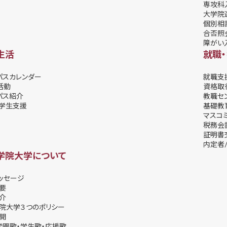
専攻科
大学院
個別相
合否照
障がい
生活
就職
パスカレンダー
就職支
活動
資格取
パス紹介
教職セ
学⽣⽀援
基礎教
マスコ
税務会
証明書
内定者/
学院大学について
ッセージ
要
介
院大学３つのポリシー
開
学園歌・学生歌・応援歌