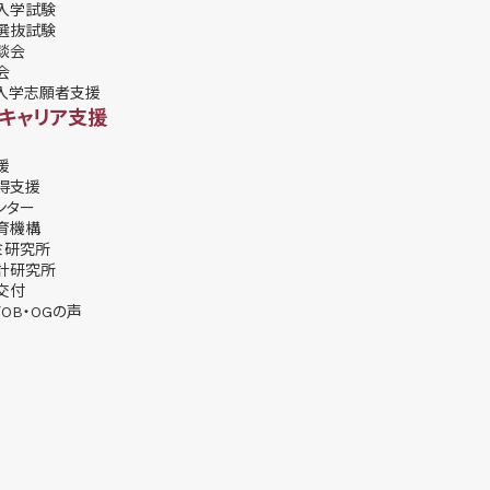
入学試験
選抜試験
談会
会
入学志願者支援
・キャリア支援
援
得支援
ンター
育機構
ミ研究所
計研究所
交付
OB・OGの声