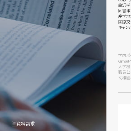
金沢学
図書館
産学地
国際交
キャン
学内ポー
Gmai
大学機
職員公
幼稚園
資料請求