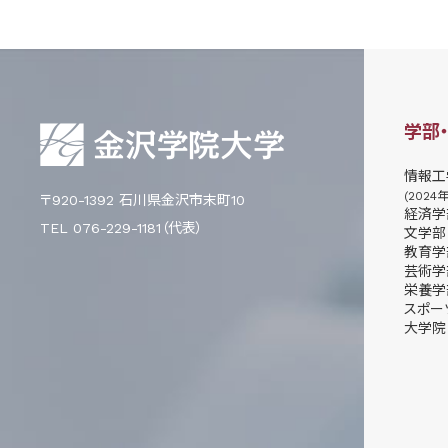
学部
情報工
(2024
〒920-1392 石川県金沢市末町10
経済学
TEL 076-229-1181（代表）
文学部
教育学
芸術学
栄養学
スポー
大学院