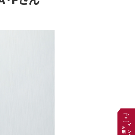
A･Fさん
出願