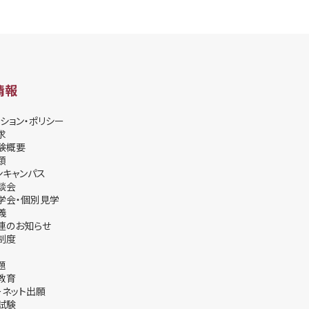
情報
ション・ポリシー
求
験概要
類
ンキャンパス
談会
学会・個別⾒学
義
連のお知らせ
制度
題
教育
ーネット出願
試験