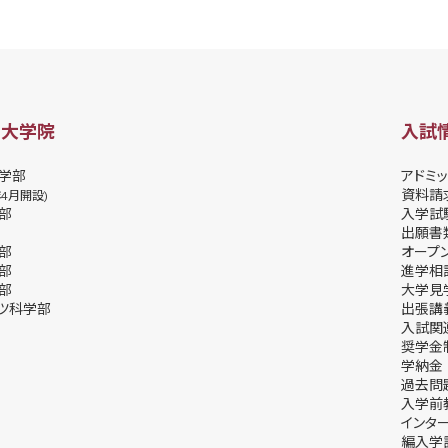
・大学院
入試
学部
アドミッ
資料請
年4月開設)
部
⼊学試
出願書
部
オープ
部
進学相
部
⼤学⾒
ツ科学部
出張講
⼊試関
奨学⾦
学納⾦
過去問
入学前
インタ
編入学